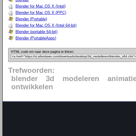
Blender for Mac OS X (Intel)
Blender for Mac OS X (PPC)
Blender (Portable)
Blender for Mac OS X (Intel 64-bit)
Blender (portable 64-bit)
Blender (PortableApps)
HTML code om naar deze pagina te linken:
Trefwoorden:
blender
3d
modeleren
animati
ontwikkelen