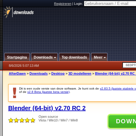
Registreren
|
Login:
Startpagina
Downloads
Top downloads
Meer
8/6/2026 5:07:13 AM
AfterDawn
>
Downloads
>
Desktop
>
3D modelleren
>
Blender (64-bit) v2.70 RC 
Dit is een oude versie van deze software. Je kunt ook de
v2.83.5 (laatste stabiele v
of de
v2.8 Beta (laatste beta versie)
.
Blender (64-bit) v2.70 RC 2
Open source
DOW
Vista / Win10 / Win7 / Win8