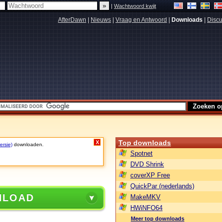
|
Wachtwoord kwijt
AfterDawn
|
Nieuws
|
Vraag en Antwoord
|
Downloads
|
Discu
Top downloads
X
ersie)
downloaden.
Spotnet
DVD Shrink
coverXP Free
QuickPar (nederlands)
NLOAD
MakeMKV
HWiNFO64
Meer top downloads