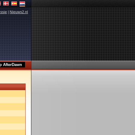
ssie
|
Nieuws2.nl