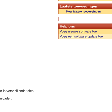
Laatste toevoegingen
Meer laatste toevoegingen
Help ons
Voeg nieuwe software toe
Voeg een software update toe
n in verschillende talen.
wnloaden.