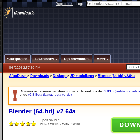
Registreren
|
Login:
Startpagina
Downloads
Top downloads
Meer
8/8/2026 2:57:59 PM
AfterDawn
>
Downloads
>
Desktop
>
3D modelleren
>
Blender (64-bit) v2.64a
Dit is een oude versie van deze software. Je kunt ook de
v2.83.5 (laatste stabiele v
of de
v2.8 Beta (laatste beta versie)
.
Blender (64-bit) v2.64a
Open source
DOW
Vista / Win10 / Win7 / Win8