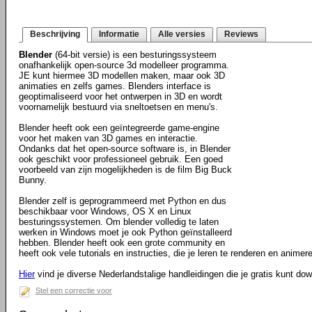
Beschrijving
Informatie
Alle versies
Reviews
Blender
(64-bit versie) is een besturingssysteem
onafhankelijk open-source 3d modelleer programma.
JE kunt hiermee 3D modellen maken, maar ook 3D
animaties en zelfs games. Blenders interface is
geoptimaliseerd voor het ontwerpen in 3D en wordt
voornamelijk bestuurd via sneltoetsen en menu's.
Blender heeft ook een geïntegreerde game-engine
voor het maken van 3D games en interactie.
Ondanks dat het open-source software is, in Blender
ook geschikt voor professioneel gebruik. Een goed
voorbeeld van zijn mogelijkheden is de film Big Buck
Bunny.
Blender zelf is geprogrammeerd met Python en dus
beschikbaar voor Windows, OS X en Linux
besturingssystemen. Om blender volledig te laten
werken in Windows moet je ook Python geïnstalleerd
hebben. Blender heeft ook een grote community en
heeft ook vele tutorials en instructies, die je leren te renderen en animere
Hier
vind je diverse Nederlandstalige handleidingen die je gratis kunt do
Stel een correctie voor