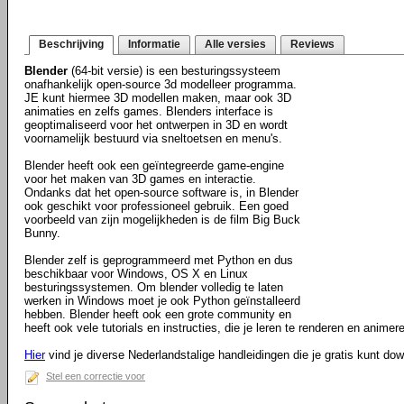
Beschrijving
Informatie
Alle versies
Reviews
Blender
(64-bit versie) is een besturingssysteem
onafhankelijk open-source 3d modelleer programma.
JE kunt hiermee 3D modellen maken, maar ook 3D
animaties en zelfs games. Blenders interface is
geoptimaliseerd voor het ontwerpen in 3D en wordt
voornamelijk bestuurd via sneltoetsen en menu's.
Blender heeft ook een geïntegreerde game-engine
voor het maken van 3D games en interactie.
Ondanks dat het open-source software is, in Blender
ook geschikt voor professioneel gebruik. Een goed
voorbeeld van zijn mogelijkheden is de film Big Buck
Bunny.
Blender zelf is geprogrammeerd met Python en dus
beschikbaar voor Windows, OS X en Linux
besturingssystemen. Om blender volledig te laten
werken in Windows moet je ook Python geïnstalleerd
hebben. Blender heeft ook een grote community en
heeft ook vele tutorials en instructies, die je leren te renderen en animere
Hier
vind je diverse Nederlandstalige handleidingen die je gratis kunt do
Stel een correctie voor