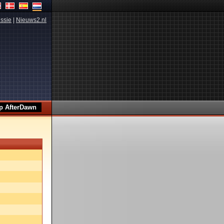
ssie
|
Nieuws2.nl