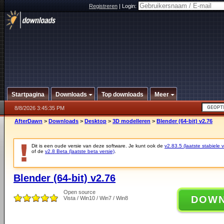
Registreren
|
Login:
Startpagina
Downloads
Top downloads
Meer
8/8/2026 3:45:35 PM
AfterDawn
>
Downloads
>
Desktop
>
3D modelleren
>
Blender (64-bit) v2.76
Dit is een oude versie van deze software. Je kunt ook de
v2.83.5 (laatste stabiele v
of de
v2.8 Beta (laatste beta versie)
.
Blender (64-bit) v2.76
Open source
DOW
Vista / Win10 / Win7 / Win8