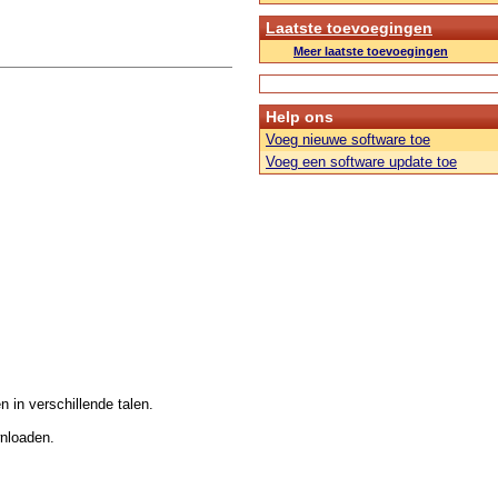
Laatste toevoegingen
Meer laatste toevoegingen
Help ons
Voeg nieuwe software toe
Voeg een software update toe
n in verschillende talen.
wnloaden.