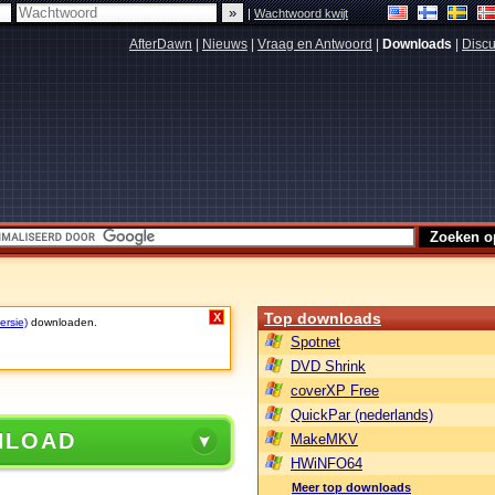
|
Wachtwoord kwijt
AfterDawn
|
Nieuws
|
Vraag en Antwoord
|
Downloads
|
Discu
Top downloads
X
ersie)
downloaden.
Spotnet
DVD Shrink
coverXP Free
QuickPar (nederlands)
NLOAD
MakeMKV
HWiNFO64
Meer top downloads