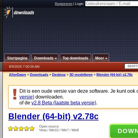
Registreren
|
Login:
Startpagina
Downloads
Top downloads
Meer
8/9/2026 7:00:56 AM
AfterDawn
>
Downloads
>
Desktop
>
3D modelleren
>
Blender (64-bit) v2.78c
Dit is een oude versie van deze software. Je kunt ook
versie)
downloaden.
of de
v2.8 Beta (laatste beta versie)
.
Blender (64-bit) v2.78c
Open source
DOW
Vista / Win10 / Win7 / Win8