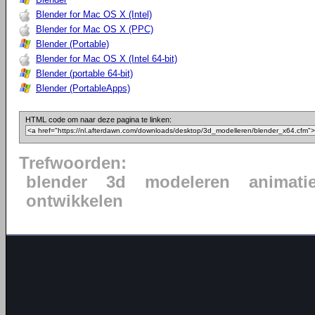
Blender for Mac OS X (Intel)
Blender for Mac OS X (PPC)
Blender (Portable)
Blender for Mac OS X (Intel 64-bit)
Blender (portable 64-bit)
Blender (PortableApps)
HTML code om naar deze pagina te linken:
Trefwoorden:
blender
3d
modeleren
animati
ontwikkelen