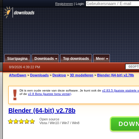
Registreren
|
Login:
Startpagina
Downloads
Top downloads
Meer
8/9/2026 4:39:22 PM
AfterDawn
>
Downloads
>
Desktop
>
3D modelleren
>
Blender (64-bit) v2.78b
Dit is een oude versie van deze software. Je kunt ook de
v2.83.5 (laatste stabiele v
of de
v2.8 Beta (laatste beta versie)
.
Blender (64-bit) v2.78b
Open source
DOW
Vista / Win10 / Win7 / Win8