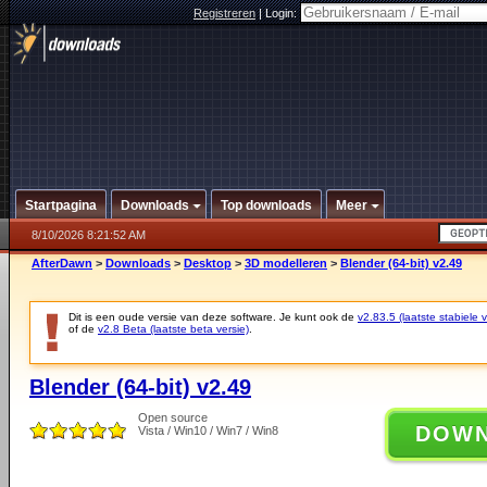
Registreren
|
Login:
Startpagina
Downloads
Top downloads
Meer
8/10/2026 8:21:52 AM
AfterDawn
>
Downloads
>
Desktop
>
3D modelleren
>
Blender (64-bit) v2.49
Dit is een oude versie van deze software. Je kunt ook de
v2.83.5 (laatste stabiele v
of de
v2.8 Beta (laatste beta versie)
.
Blender (64-bit) v2.49
Open source
DOW
Vista / Win10 / Win7 / Win8