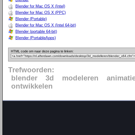
Blender for Mac OS X (Intel)
Blender for Mac OS X (PPC)
Blender (Portable)
Blender for Mac OS X (Intel 64-bit)
Blender (portable 64-bit)
Blender (PortableApps)
HTML code om naar deze pagina te linken:
Trefwoorden:
blender
3d
modeleren
animati
ontwikkelen