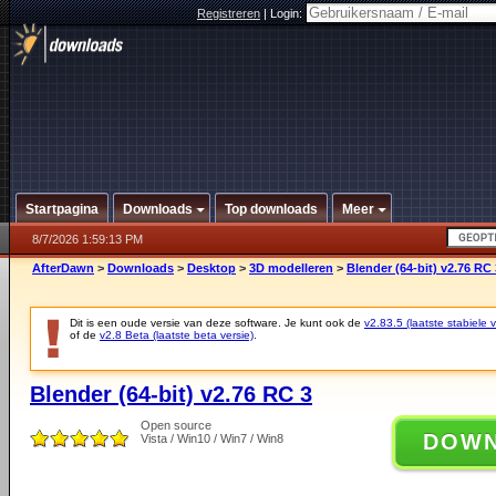
Registreren
|
Login:
Startpagina
Downloads
Top downloads
Meer
8/7/2026 1:59:13 PM
AfterDawn
>
Downloads
>
Desktop
>
3D modelleren
>
Blender (64-bit) v2.76 RC 
Dit is een oude versie van deze software. Je kunt ook de
v2.83.5 (laatste stabiele v
of de
v2.8 Beta (laatste beta versie)
.
Blender (64-bit) v2.76 RC 3
Open source
DOW
Vista / Win10 / Win7 / Win8