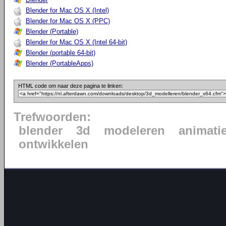
Blender for Mac OS X (Intel)
Blender for Mac OS X (PPC)
Blender (Portable)
Blender for Mac OS X (Intel 64-bit)
Blender (portable 64-bit)
Blender (PortableApps)
HTML code om naar deze pagina te linken:
Trefwoorden:
blender
3d
modeleren
animati
ontwikkelen