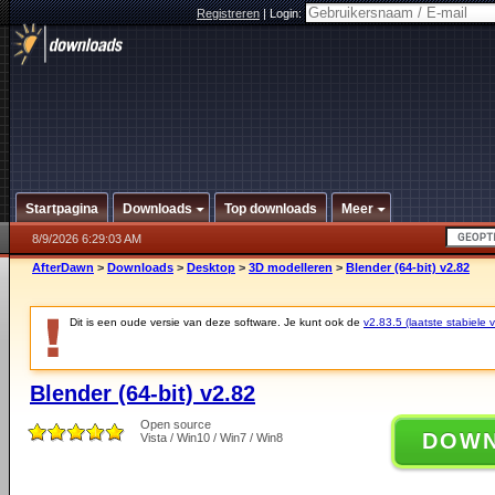
Registreren
|
Login:
Startpagina
Downloads
Top downloads
Meer
8/9/2026 6:29:03 AM
AfterDawn
>
Downloads
>
Desktop
>
3D modelleren
>
Blender (64-bit) v2.82
Dit is een oude versie van deze software. Je kunt ook de
v2.83.5 (laatste stabiele v
Blender (64-bit) v2.82
Open source
DOW
Vista / Win10 / Win7 / Win8