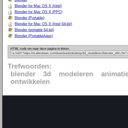
Blender for Mac OS X (Intel)
Blender for Mac OS X (PPC)
Blender (Portable)
Blender for Mac OS X (Intel 64-bit)
Blender (portable 64-bit)
Blender (PortableApps)
HTML code om naar deze pagina te linken:
Trefwoorden:
blender
3d
modeleren
animati
ontwikkelen