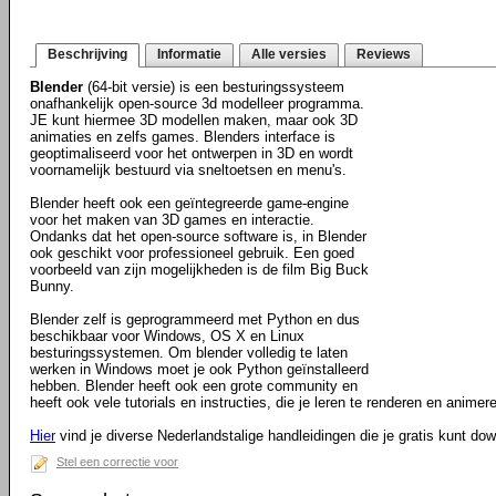
Beschrijving
Informatie
Alle versies
Reviews
Blender
(64-bit versie) is een besturingssysteem
onafhankelijk open-source 3d modelleer programma.
JE kunt hiermee 3D modellen maken, maar ook 3D
animaties en zelfs games. Blenders interface is
geoptimaliseerd voor het ontwerpen in 3D en wordt
voornamelijk bestuurd via sneltoetsen en menu's.
Blender heeft ook een geïntegreerde game-engine
voor het maken van 3D games en interactie.
Ondanks dat het open-source software is, in Blender
ook geschikt voor professioneel gebruik. Een goed
voorbeeld van zijn mogelijkheden is de film Big Buck
Bunny.
Blender zelf is geprogrammeerd met Python en dus
beschikbaar voor Windows, OS X en Linux
besturingssystemen. Om blender volledig te laten
werken in Windows moet je ook Python geïnstalleerd
hebben. Blender heeft ook een grote community en
heeft ook vele tutorials en instructies, die je leren te renderen en animere
Hier
vind je diverse Nederlandstalige handleidingen die je gratis kunt do
Stel een correctie voor