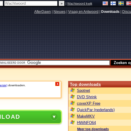
|
Wachtwoord kwijt
AfterDawn
|
Nieuws
|
Vraag en Antwoord
|
Downloads
|
Discu
Top downloads
X
ersie)
downloaden.
Spotnet
DVD Shrink
coverXP Free
QuickPar (nederlands)
NLOAD
MakeMKV
HWiNFO64
Meer top downloads