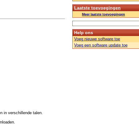
Laatste toevoegingen
Meer laatste toevoegingen
Help ons
Voeg nieuwe software toe
Voeg een software update toe
n in verschillende talen.
wnloaden.