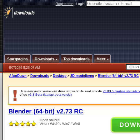
Registreren
|
Login:
Startpagina
Downloads
Top downloads
Meer
8/7/2026 8:28:07 AM
AfterDawn
>
Downloads
>
Desktop
>
3D modelleren
>
Blender (64-bit) v2.73 RC
Dit is een oude versie van deze software. Je kunt ook de
v2.83.5 (laatste stabiele v
of de
v2.8 Beta (laatste beta versie)
.
Blender (64-bit) v2.73 RC
Open source
DOW
Vista / Win10 / Win7 / Win8