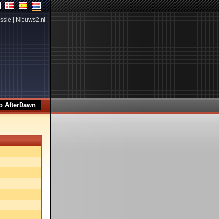
ssie
|
Nieuws2.nl