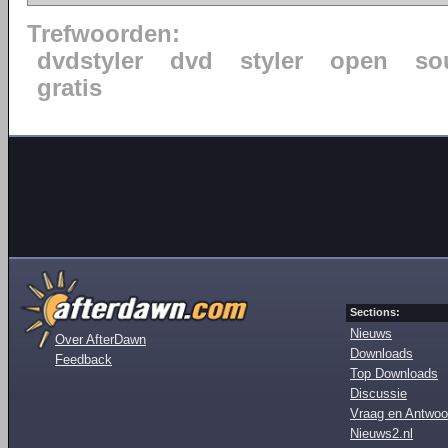
Trefwoorden:
dvdstyler
dvd
styler
open
so
gratis
Sections:
Nieuws
Over AfterDawn
Downloads
Feedback
Top Downloads
Discussie
Vraag en Antwoo
Nieuws2.nl