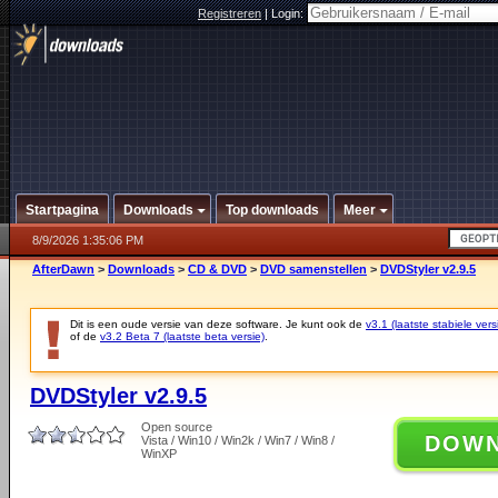
Registreren
|
Login:
Startpagina
Downloads
Top downloads
Meer
8/9/2026 1:35:06 PM
AfterDawn
>
Downloads
>
CD & DVD
>
DVD samenstellen
>
DVDStyler v2.9.5
Dit is een oude versie van deze software. Je kunt ook de
v3.1 (laatste stabiele vers
of de
v3.2 Beta 7 (laatste beta versie)
.
DVDStyler v2.9.5
Open source
DOW
Vista / Win10 / Win2k / Win7 / Win8 /
WinXP