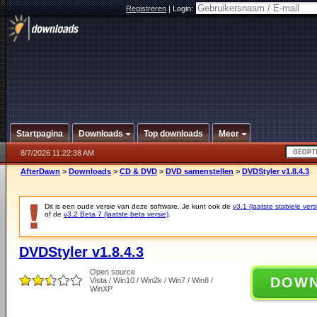
Registreren
|
Login:
Startpagina
Downloads
Top downloads
Meer
8/7/2026 11:22:38 AM
AfterDawn
>
Downloads
>
CD & DVD
>
DVD samenstellen
>
DVDStyler v1.8.4.3
Dit is een oude versie van deze software. Je kunt ook de
v3.1 (laatste stabiele vers
of de
v3.2 Beta 7 (laatste beta versie)
.
DVDStyler v1.8.4.3
Open source
DOW
Vista / Win10 / Win2k / Win7 / Win8 /
WinXP