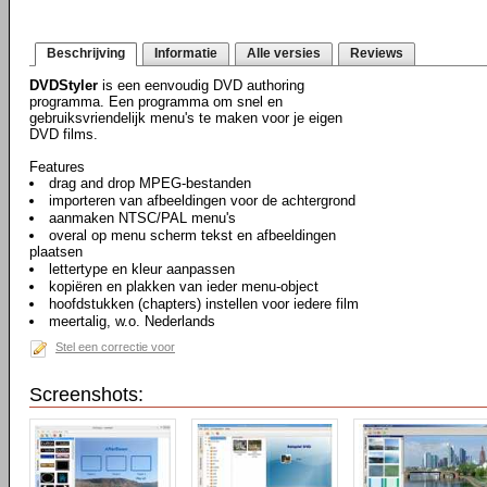
Beschrijving
Informatie
Alle versies
Reviews
DVDStyler
is een eenvoudig DVD authoring
programma. Een programma om snel en
gebruiksvriendelijk menu's te maken voor je eigen
DVD films.
Features
drag and drop MPEG-bestanden
importeren van afbeeldingen voor de achtergrond
aanmaken NTSC/PAL menu's
overal op menu scherm tekst en afbeeldingen
plaatsen
lettertype en kleur aanpassen
kopiëren en plakken van ieder menu-object
hoofdstukken (chapters) instellen voor iedere film
meertalig, w.o. Nederlands
Stel een correctie voor
Screenshots: