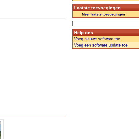
Laatste toevoegingen
Meer laatste toevoegingen
Help ons
Voeg nieuwe software toe
Voeg een software update toe