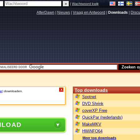
|
Wachtwoord kwijt
AfterDawn
|
Nieuws
|
Vraag en Antwoord
|
Downloads
|
Discu
Top downloads
X
ie)
downloaden.
Spotnet
DVD Shrink
coverXP Free
QuickPar (nederlands)
NLOAD
MakeMKV
HWiNFO64
Meer top downloads