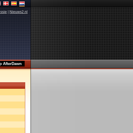
ssie
|
Nieuws2.nl