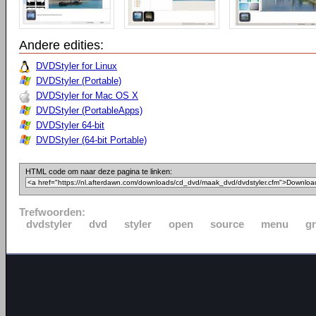
Andere edities:
DVDStyler for Linux
DVDStyler (Portable)
DVDStyler for Mac OS X
DVDStyler (PortableApps)
DVDStyler 64-bit
DVDStyler (64-bit Portable)
HTML code om naar deze pagina te linken:
Trefwoorden:
dvdstyler
dvd
styler
open
source
menu
gr