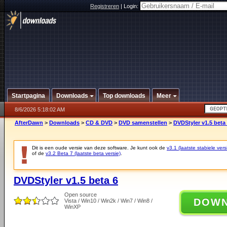
Registreren
|
Login:
Startpagina
Downloads
Top downloads
Meer
8/6/2026 5:18:02 AM
AfterDawn
>
Downloads
>
CD & DVD
>
DVD samenstellen
>
DVDStyler v1.5 beta
Dit is een oude versie van deze software. Je kunt ook de
v3.1 (laatste stabiele vers
of de
v3.2 Beta 7 (laatste beta versie)
.
DVDStyler v1.5 beta 6
Open source
DOW
Vista / Win10 / Win2k / Win7 / Win8 /
WinXP