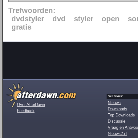
Trefwoorden:
dvdstyler
dvd
styler
open
so
gratis
Sections:
Nieuws
Over AfterDawn
Downloads
Feedback
Top Downloads
Discussie
Vraag en Antwoo
Nieuws2.nl