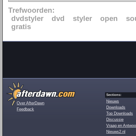
Trefwoorden:
dvdstyler
dvd
styler
open
so
gratis
Sections:
Nieuws
Over AfterDawn
Downloads
Feedback
Top Downloads
Discussie
Vraag en Antwoo
Nieuws2.nl