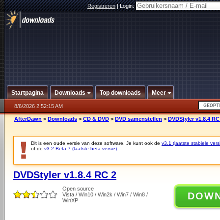
Registreren
|
Login:
Startpagina
Downloads
Top downloads
Meer
8/6/2026 2:52:15 AM
AfterDawn
>
Downloads
>
CD & DVD
>
DVD samenstellen
>
DVDStyler v1.8.4 RC
Dit is een oude versie van deze software. Je kunt ook de
v3.1 (laatste stabiele vers
of de
v3.2 Beta 7 (laatste beta versie)
.
DVDStyler v1.8.4 RC 2
Open source
DOW
Vista / Win10 / Win2k / Win7 / Win8 /
WinXP