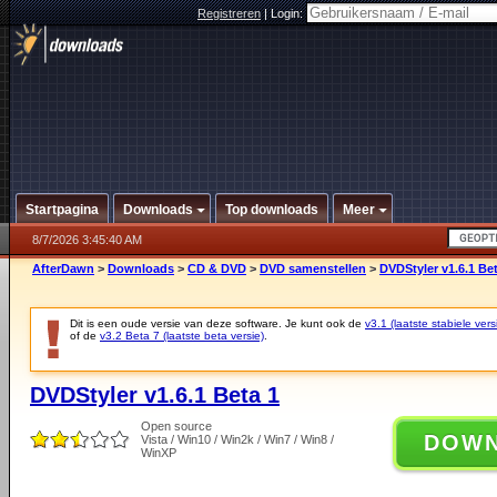
Registreren
|
Login:
Startpagina
Downloads
Top downloads
Meer
8/7/2026 3:45:40 AM
AfterDawn
>
Downloads
>
CD & DVD
>
DVD samenstellen
>
DVDStyler v1.6.1 Be
Dit is een oude versie van deze software. Je kunt ook de
v3.1 (laatste stabiele vers
of de
v3.2 Beta 7 (laatste beta versie)
.
DVDStyler v1.6.1 Beta 1
Open source
DOW
Vista / Win10 / Win2k / Win7 / Win8 /
WinXP