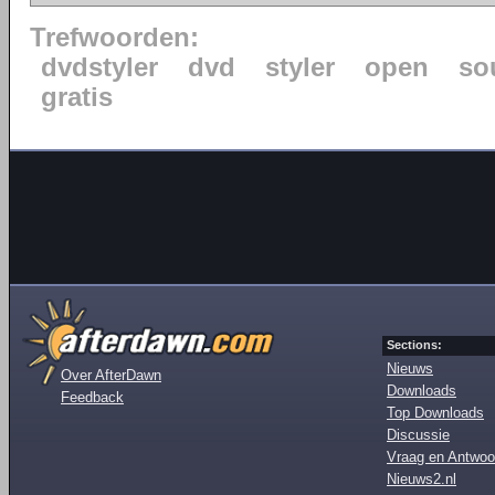
Trefwoorden:
dvdstyler
dvd
styler
open
so
gratis
Sections:
Nieuws
Over AfterDawn
Downloads
Feedback
Top Downloads
Discussie
Vraag en Antwoo
Nieuws2.nl