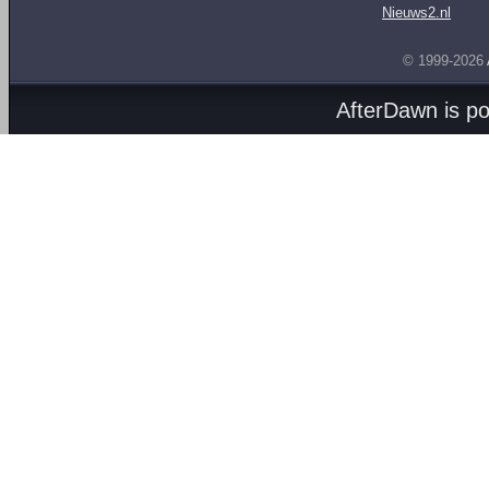
Nieuws2.nl
© 1999-2026
AfterDawn is p