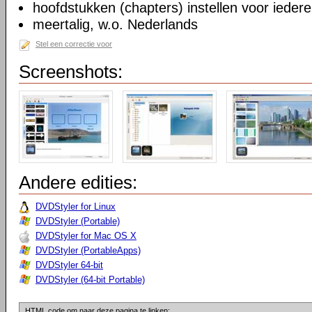
hoofdstukken (chapters) instellen voor iedere
meertalig, w.o. Nederlands
Stel een correctie voor
Screenshots:
Andere edities:
DVDStyler for Linux
DVDStyler (Portable)
DVDStyler for Mac OS X
DVDStyler (PortableApps)
DVDStyler 64-bit
DVDStyler (64-bit Portable)
HTML code om naar deze pagina te linken: