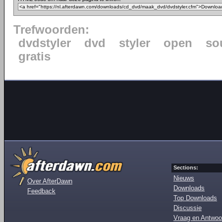
Trefwoorden:
dvdstyler
dvd
styler
open
so
gratis
Sections:
Nieuws
Over AfterDawn
Downloads
Feedback
Top Downloads
Discussie
Vraag en Antwoo