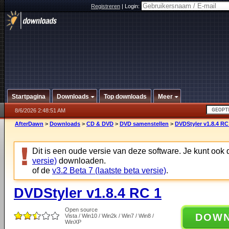
Registreren
|
Login:
Startpagina
Downloads
Top downloads
Meer
8/6/2026 2:48:51 AM
AfterDawn
>
Downloads
>
CD & DVD
>
DVD samenstellen
>
DVDStyler v1.8.4 RC
Dit is een oude versie van deze software. Je kunt ook
versie)
downloaden.
of de
v3.2 Beta 7 (laatste beta versie)
.
DVDStyler v1.8.4 RC 1
Open source
DOW
Vista / Win10 / Win2k / Win7 / Win8 /
WinXP