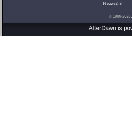
Nieuws2.nl
© 1999-2026
AfterDawn is p