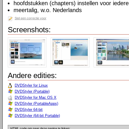
hoofdstukken (chapters) instellen voor iedere
meertalig, w.o. Nederlands
Stel een correctie voor
Screenshots:
Andere edities:
DVDStyler for Linux
DVDStyler (Portable)
DVDStyler for Mac OS X
DVDStyler (PortableApps)
DVDStyler 64-bit
DVDStyler (64-bit Portable)
HTML code om naar deze pagina te linken: