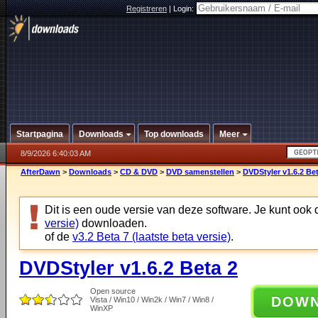
Registreren
|
Login:
Startpagina
Downloads
Top downloads
Meer
8/9/2026 6:40:03 AM
AfterDawn
>
Downloads
>
CD & DVD
>
DVD samenstellen
>
DVDStyler v1.6.2 Be
Dit is een oude versie van deze software. Je kunt ook
versie)
downloaden.
of de
v3.2 Beta 7 (laatste beta versie)
.
DVDStyler v1.6.2 Beta 2
Open source
DOW
Vista / Win10 / Win2k / Win7 / Win8 /
WinXP