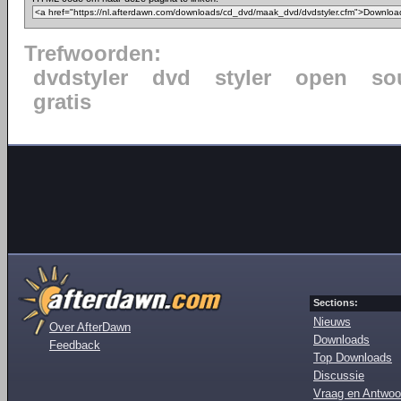
Trefwoorden:
dvdstyler
dvd
styler
open
so
gratis
Sections:
Nieuws
Over AfterDawn
Downloads
Feedback
Top Downloads
Discussie
Vraag en Antwoo