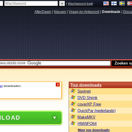
|
Wachtwoord kwijt
AfterDawn
|
Nieuws
|
Vraag en Antwoord
|
Downloads
|
Discu
Top downloads
X
ie)
downloaden.
Spotnet
DVD Shrink
coverXP Free
QuickPar (nederlands)
NLOAD
MakeMKV
HWiNFO64
Meer top downloads