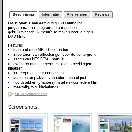
Beschrijving
Informatie
Alle versies
Reviews
DVDStyler
is een eenvoudig DVD authoring
programma. Een programma om snel en
gebruiksvriendelijk menu's te maken voor je eigen
DVD films.
Features
drag and drop MPEG-bestanden
importeren van afbeeldingen voor de achtergrond
aanmaken NTSC/PAL menu's
overal op menu scherm tekst en afbeeldingen
plaatsen
lettertype en kleur aanpassen
kopiëren en plakken van ieder menu-object
hoofdstukken (chapters) instellen voor iedere film
meertalig, w.o. Nederlands
Stel een correctie voor
Screenshots: