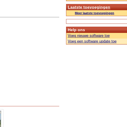
Laatste toevoegingen
Meer laatste toevoegingen
Help ons
Voeg nieuwe software toe
Voeg een software update toe