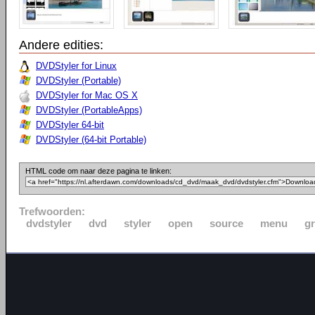
Andere edities:
DVDStyler for Linux
DVDStyler (Portable)
DVDStyler for Mac OS X
DVDStyler (PortableApps)
DVDStyler 64-bit
DVDStyler (64-bit Portable)
HTML code om naar deze pagina te linken:
Trefwoorden:
dvdstyler
dvd
styler
open
source
menu
gr