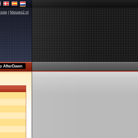
ssie
|
Nieuws2.nl