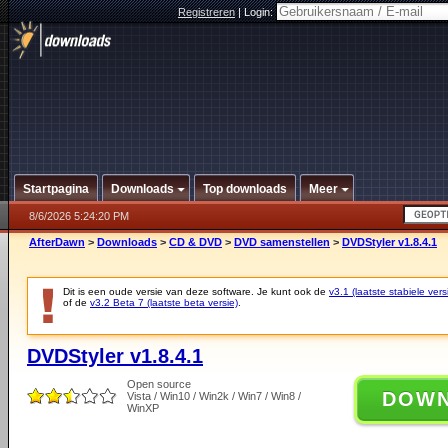
Registreren
|
Login:
Startpagina
Downloads
Top downloads
Meer
8/6/2026 5:24:20 PM
AfterDawn
>
Downloads
>
CD & DVD
>
DVD samenstellen
>
DVDStyler v1.8.4.1
Dit is een oude versie van deze software. Je kunt ook de
v3.1 (laatste stabiele vers
of de
v3.2 Beta 7 (laatste beta versie)
.
DVDStyler v1.8.4.1
Open source
DOW
Vista / Win10 / Win2k / Win7 / Win8 /
WinXP