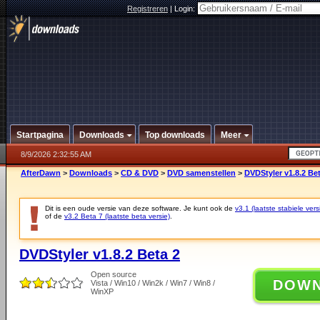
Registreren
|
Login:
Startpagina
Downloads
Top downloads
Meer
8/9/2026 2:32:55 AM
AfterDawn
>
Downloads
>
CD & DVD
>
DVD samenstellen
>
DVDStyler v1.8.2 Be
Dit is een oude versie van deze software. Je kunt ook de
v3.1 (laatste stabiele vers
of de
v3.2 Beta 7 (laatste beta versie)
.
DVDStyler v1.8.2 Beta 2
Open source
DOW
Vista / Win10 / Win2k / Win7 / Win8 /
WinXP