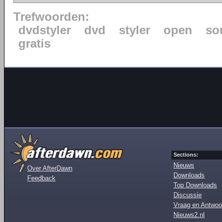
Trefwoorden:
dvdstyler
dvd
styler
open
so
gratis
Sections:
Nieuws
Over AfterDawn
Downloads
Feedback
Top Downloads
Discussie
Vraag en Antwoo
Nieuws2.nl