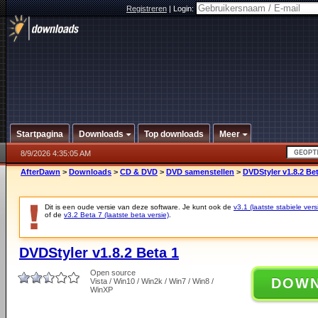
Registreren
|
Login:
Startpagina
Downloads
Top downloads
Meer
8/9/2026 4:35:05 AM
AfterDawn
>
Downloads
>
CD & DVD
>
DVD samenstellen
>
DVDStyler v1.8.2 Be
Dit is een oude versie van deze software. Je kunt ook de
v3.1 (laatste stabiele vers
of de
v3.2 Beta 7 (laatste beta versie)
.
DVDStyler v1.8.2 Beta 1
Open source
DOW
Vista / Win10 / Win2k / Win7 / Win8 /
WinXP