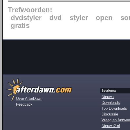
Trefwoorden:
dvdstyler
dvd
styler
open
so
gratis
Sections:
Nieuws
Over AfterDawn
Downloads
Feedback
Top Downloads
Discussie
Vraag en Antwoo
Nieuws2.nl