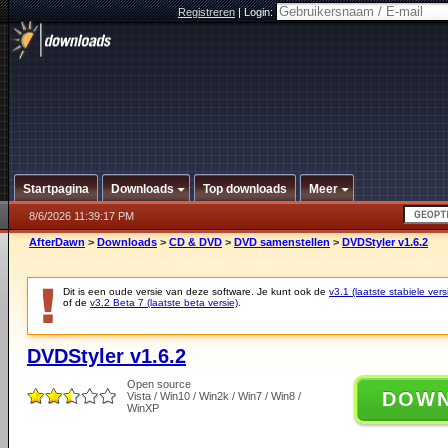
Registreren
|
Login:
Startpagina
Downloads
Top downloads
Meer
8/6/2026 11:39:17 PM
AfterDawn
>
Downloads
>
CD & DVD
>
DVD samenstellen
>
DVDStyler v1.6.2
Dit is een oude versie van deze software. Je kunt ook de
v3.1 (laatste stabiele vers
of de
v3.2 Beta 7 (laatste beta versie)
.
DVDStyler v1.6.2
Open source
DOW
Vista / Win10 / Win2k / Win7 / Win8 /
WinXP