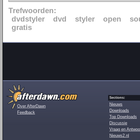
Trefwoorden:
dvdstyler
dvd
styler
open
so
gratis
Sections:
Nieuws
Over AfterDawn
Downloads
Feedback
Top Downloads
Discussie
Vraag en Antwoo
Nieuws2.nl