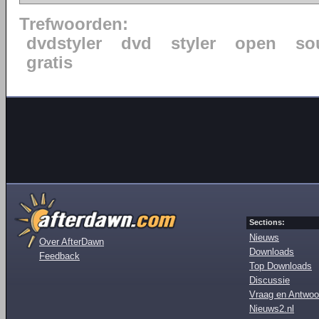
Trefwoorden:
dvdstyler
dvd
styler
open
so
gratis
Sections:
Nieuws
Over AfterDawn
Downloads
Feedback
Top Downloads
Discussie
Vraag en Antwoo
Nieuws2.nl