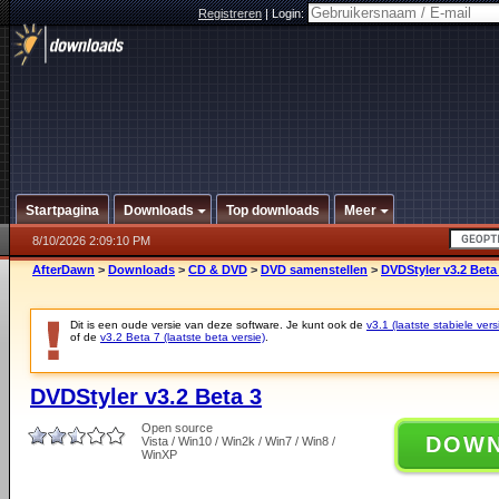
Registreren
|
Login:
Startpagina
Downloads
Top downloads
Meer
8/10/2026 2:09:10 PM
AfterDawn
>
Downloads
>
CD & DVD
>
DVD samenstellen
>
DVDStyler v3.2 Beta
Dit is een oude versie van deze software. Je kunt ook de
v3.1 (laatste stabiele vers
of de
v3.2 Beta 7 (laatste beta versie)
.
DVDStyler v3.2 Beta 3
Open source
DOW
Vista / Win10 / Win2k / Win7 / Win8 /
WinXP