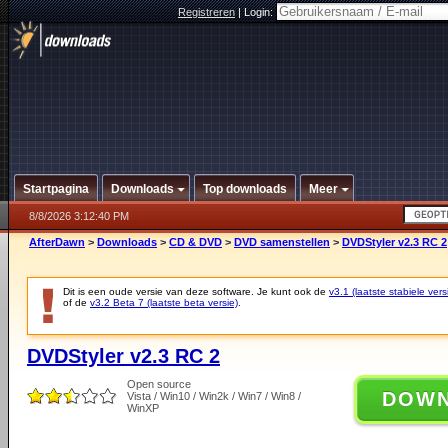
Registreren
|
Login:
Startpagina
Downloads
Top downloads
Meer
8/8/2026 3:12:40 PM
AfterDawn
>
Downloads
>
CD & DVD
>
DVD samenstellen
>
DVDStyler v2.3 RC 2
Dit is een oude versie van deze software. Je kunt ook de
v3.1 (laatste stabiele vers
of de
v3.2 Beta 7 (laatste beta versie)
.
DVDStyler v2.3 RC 2
Open source
DOW
Vista / Win10 / Win2k / Win7 / Win8 /
WinXP