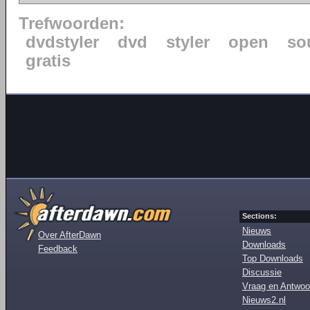
Trefwoorden:
dvdstyler
dvd
styler
open
so
gratis
Sections:
Nieuws
Over AfterDawn
Downloads
Feedback
Top Downloads
Discussie
Vraag en Antwoo
Nieuws2.nl