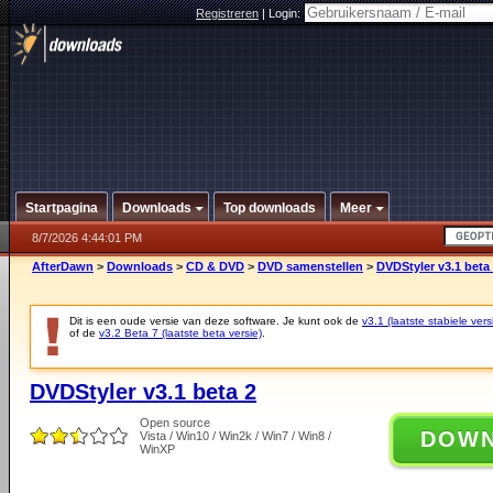
Registreren
|
Login:
Startpagina
Downloads
Top downloads
Meer
8/7/2026 4:44:01 PM
AfterDawn
>
Downloads
>
CD & DVD
>
DVD samenstellen
>
DVDStyler v3.1 beta
Dit is een oude versie van deze software. Je kunt ook de
v3.1 (laatste stabiele vers
of de
v3.2 Beta 7 (laatste beta versie)
.
DVDStyler v3.1 beta 2
Open source
DOW
Vista / Win10 / Win2k / Win7 / Win8 /
WinXP