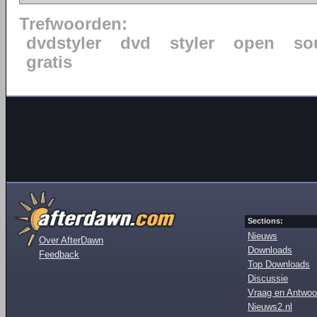
Trefwoorden:
dvdstyler
dvd
styler
open
so
gratis
Sections:
Nieuws
Over AfterDawn
Downloads
Feedback
Top Downloads
Discussie
Vraag en Antwoo
Nieuws2.nl