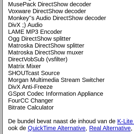
MusePack DirectShow decoder
Voxware DirectShow decoder
Monkey''s Audio DirectShow decoder
DivX ;) Audio
LAME MP3 Encoder
Ogg DirectShow splitter
Matroska DirectShow splitter
Matroska DirectShow muxer
DirectVobSub (vsfilter)
Matrix Mixer
SHOUTcast Source
Morgan Multimedia Stream Switcher
DivX Anti-Freeze
GSpot Codec Information Appliance
FourCC Changer
Bitrate Calculator
De bundel bevat naast de inhoud van de
K-Lite
ook de
QuickTime Alternative
,
Real Alternative