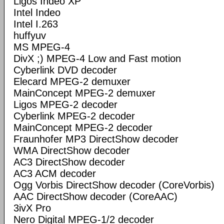
Ligos Indeo XP
Intel Indeo
Intel I.263
huffyuv
MS MPEG-4
DivX ;) MPEG-4 Low and Fast motion
Cyberlink DVD decoder
Elecard MPEG-2 demuxer
MainConcept MPEG-2 demuxer
Ligos MPEG-2 decoder
Cyberlink MPEG-2 decoder
MainConcept MPEG-2 decoder
Fraunhofer MP3 DirectShow decoder
WMA DirectShow decoder
AC3 DirectShow decoder
AC3 ACM decoder
Ogg Vorbis DirectShow decoder (CoreVorbis)
AAC DirectShow decoder (CoreAAC)
3ivX Pro
Nero Digital MPEG-1/2 decoder