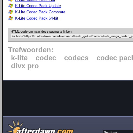
K-Lite Codec Pack Update
K-Lite Codec Pack Corporate
K-Lite Codec Pack 64-bit
HTML code om naar deze pagina te linken:
Trefwoorden:
k-lite
codec
codecs
codec pac
divx pro
Sections: