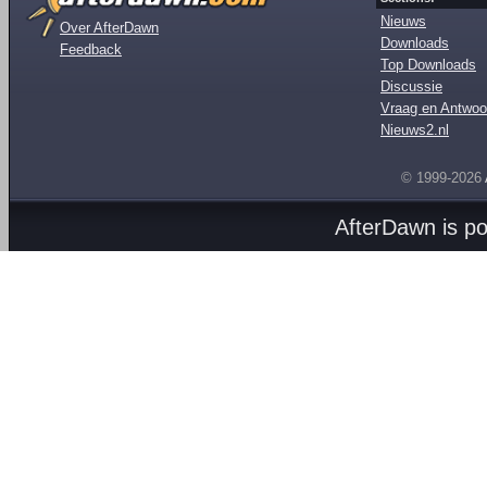
Nieuws
Over AfterDawn
Downloads
Feedback
Top Downloads
Discussie
Vraag en Antwoo
Nieuws2.nl
© 1999-2026
AfterDawn is p