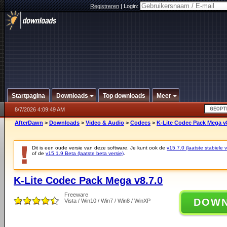
Registreren
|
Login:
Startpagina
Downloads
Top downloads
Meer
8/7/2026 4:09:49 AM
AfterDawn
>
Downloads
>
Video & Audio
>
Codecs
>
K-Lite Codec Pack Mega v8
Dit is een oude versie van deze software. Je kunt ook de
v15.7.0 (laatste stabiele v
of de
v15.1.9 Beta (laatste beta versie)
.
K-Lite Codec Pack Mega v8.7.0
Freeware
DOW
Vista / Win10 / Win7 / Win8 / WinXP