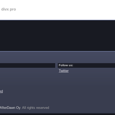
divx pro
Follow us:
Twitter
rd
AfterDawn Oy
. All rights reserved