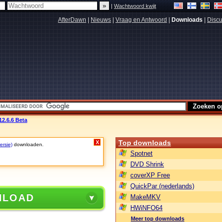
|
Wachtwoord kwijt
AfterDawn
|
Nieuws
|
Vraag en Antwoord
|
Downloads
|
Discu
2.6.6 Beta
Top downloads
X
ersie)
downloaden.
Spotnet
DVD Shrink
coverXP Free
QuickPar (nederlands)
NLOAD
MakeMKV
HWiNFO64
Meer top downloads