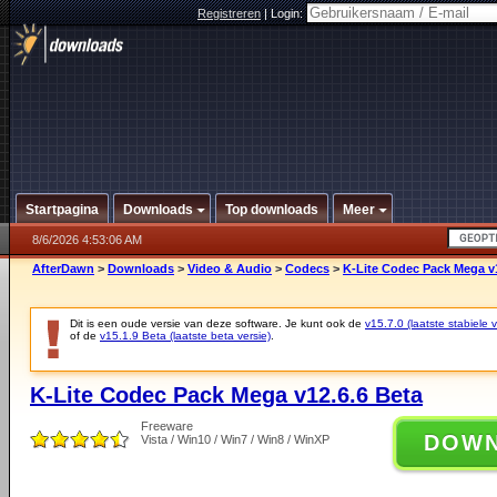
Registreren
|
Login:
Startpagina
Downloads
Top downloads
Meer
8/6/2026 4:53:06 AM
AfterDawn
>
Downloads
>
Video & Audio
>
Codecs
>
K-Lite Codec Pack Mega v1
Dit is een oude versie van deze software. Je kunt ook de
v15.7.0 (laatste stabiele v
of de
v15.1.9 Beta (laatste beta versie)
.
K-Lite Codec Pack Mega v12.6.6 Beta
Freeware
DOW
Vista / Win10 / Win7 / Win8 / WinXP