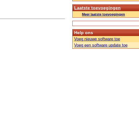
Laatste toevoegingen
Meer laatste toevoegingen
Help ons
Voeg nieuwe software toe
Voeg een software update toe