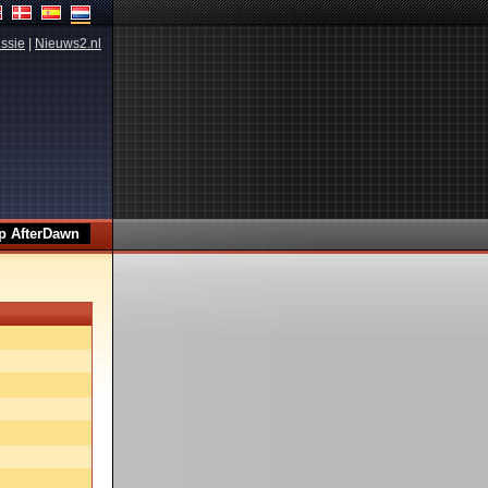
ssie
|
Nieuws2.nl