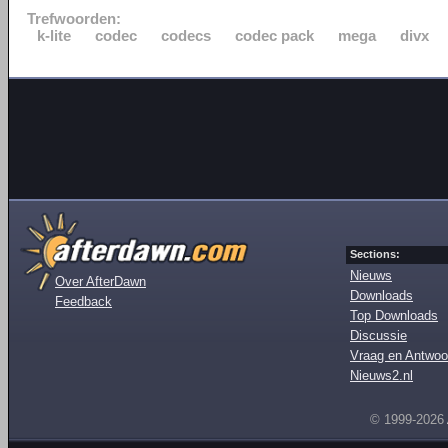
Trefwoorden:
k-lite
codec
codecs
codec pack
mega
divx
Sections:
Nieuws
Over AfterDawn
Downloads
Feedback
Top Downloads
Discussie
Vraag en Antwoo
Nieuws2.nl
© 1999-2026