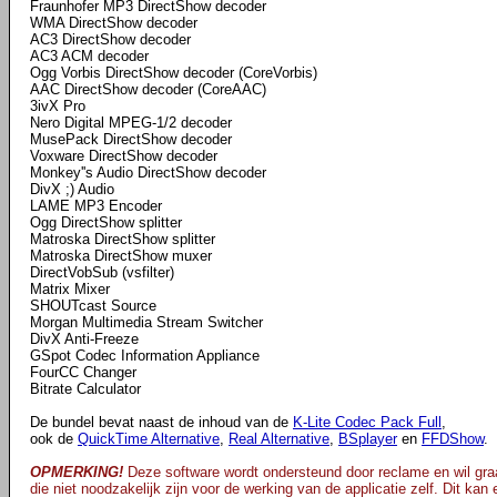
Fraunhofer MP3 DirectShow decoder
WMA DirectShow decoder
AC3 DirectShow decoder
AC3 ACM decoder
Ogg Vorbis DirectShow decoder (CoreVorbis)
AAC DirectShow decoder (CoreAAC)
3ivX Pro
Nero Digital MPEG-1/2 decoder
MusePack DirectShow decoder
Voxware DirectShow decoder
Monkey''s Audio DirectShow decoder
DivX ;) Audio
LAME MP3 Encoder
Ogg DirectShow splitter
Matroska DirectShow splitter
Matroska DirectShow muxer
DirectVobSub (vsfilter)
Matrix Mixer
SHOUTcast Source
Morgan Multimedia Stream Switcher
DivX Anti-Freeze
GSpot Codec Information Appliance
FourCC Changer
Bitrate Calculator
De bundel bevat naast de inhoud van de
K-Lite Codec Pack Full
,
ook de
QuickTime Alternative
,
Real Alternative
,
BSplayer
en
FFDShow
.
OPMERKING!
Deze software wordt ondersteund door reclame en wil graa
die niet noodzakelijk zijn voor de werking van de applicatie zelf. Dit kan