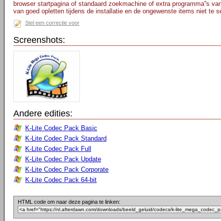
browser startpagina of standaard zoekmachine of extra programma''s van
van goed opletten tijdens de installatie en de ongewenste items niet te s
Stel een correctie voor
Screenshots:
Andere edities:
K-Lite Codec Pack Basic
K-Lite Codec Pack Standard
K-Lite Codec Pack Full
K-Lite Codec Pack Update
K-Lite Codec Pack Corporate
K-Lite Codec Pack 64-bit
HTML code om naar deze pagina te linken: