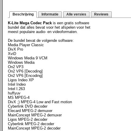
Beschrijving
Informatie
Alle versies
Reviews
K-Lite Mega Codec Pack
is een gratis software
bundel dat alles bevat voor het afspelen voor het
meest populaire audio- en videoformaten.
De bundel bevat de volgende software:
Media Player Classic
DivX Pro
XviD
Windows Media 9 VCM
Windows Media
On2 VP3
On2 VP6 [Decoding]
On2 VP6 [Encoding]
Ligos Indeo XP
Intel Indeo
Intel I.263
huffyuv
MS MPEG-4
DivX ;) MPEG-4 Low and Fast motion
Cyberlink DVD decoder
Elecard MPEG-2 demuxer
MainConcept MPEG-2 demuxer
Ligos MPEG-2 decoder
Cyberlink MPEG-2 decoder
MainConcept MPEG-2 decoder