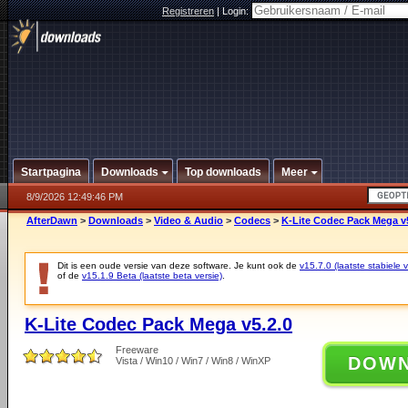
Registreren
|
Login:
Startpagina
Downloads
Top downloads
Meer
8/9/2026 12:49:46 PM
AfterDawn
>
Downloads
>
Video & Audio
>
Codecs
>
K-Lite Codec Pack Mega v5
Dit is een oude versie van deze software. Je kunt ook de
v15.7.0 (laatste stabiele v
of de
v15.1.9 Beta (laatste beta versie)
.
K-Lite Codec Pack Mega v5.2.0
Freeware
DOW
Vista / Win10 / Win7 / Win8 / WinXP