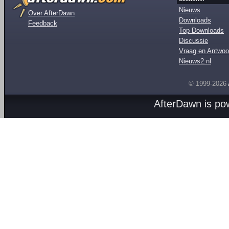
Nieuws
Over AfterDawn
Downloads
Feedback
Top Downloads
Discussie
Vraag en Antwoo
Nieuws2.nl
© 1999-2026
AfterDawn is p