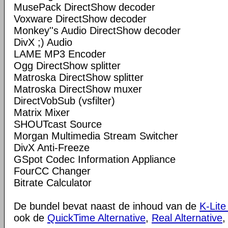
MusePack DirectShow decoder
Voxware DirectShow decoder
Monkey''s Audio DirectShow decoder
DivX ;) Audio
LAME MP3 Encoder
Ogg DirectShow splitter
Matroska DirectShow splitter
Matroska DirectShow muxer
DirectVobSub (vsfilter)
Matrix Mixer
SHOUTcast Source
Morgan Multimedia Stream Switcher
DivX Anti-Freeze
GSpot Codec Information Appliance
FourCC Changer
Bitrate Calculator
De bundel bevat naast de inhoud van de
K-Lite
ook de
QuickTime Alternative
,
Real Alternative