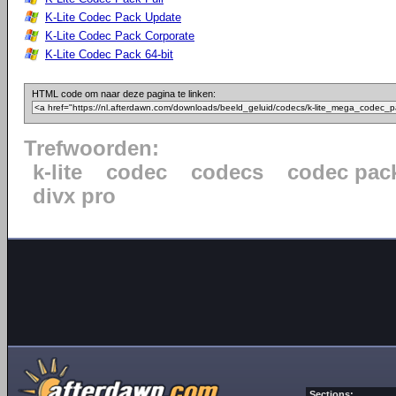
K-Lite Codec Pack Update
K-Lite Codec Pack Corporate
K-Lite Codec Pack 64-bit
HTML code om naar deze pagina te linken:
Trefwoorden:
k-lite
codec
codecs
codec pac
divx pro
Sections: