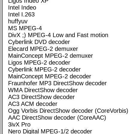
Ligos Indeo XP
Intel Indeo
Intel I.263
huffyuv
MS MPEG-4
DivX ;) MPEG-4 Low and Fast motion
Cyberlink DVD decoder
Elecard MPEG-2 demuxer
MainConcept MPEG-2 demuxer
Ligos MPEG-2 decoder
Cyberlink MPEG-2 decoder
MainConcept MPEG-2 decoder
Fraunhofer MP3 DirectShow decoder
WMA DirectShow decoder
AC3 DirectShow decoder
AC3 ACM decoder
Ogg Vorbis DirectShow decoder (CoreVorbis)
AAC DirectShow decoder (CoreAAC)
3ivX Pro
Nero Digital MPEG-1/2 decoder