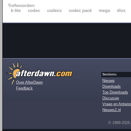
Trefwoorden:
k-lite
codec
codecs
codec pack
mega
divx
Sections:
Nieuws
Over AfterDawn
Downloads
Feedback
Top Downloads
Discussie
Vraag en Antwoo
Nieuws2.nl
© 1999-2026