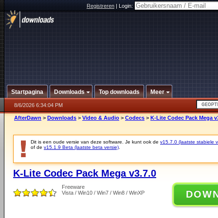
Registreren
|
Login:
Startpagina
Downloads
Top downloads
Meer
8/6/2026 6:34:04 PM
AfterDawn
>
Downloads
>
Video & Audio
>
Codecs
>
K-Lite Codec Pack Mega v3
Dit is een oude versie van deze software. Je kunt ook de
v15.7.0 (laatste stabiele v
of de
v15.1.9 Beta (laatste beta versie)
.
K-Lite Codec Pack Mega v3.7.0
Freeware
DOW
Vista / Win10 / Win7 / Win8 / WinXP