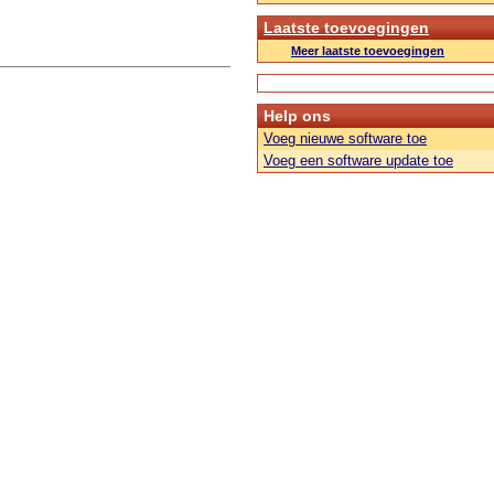
Laatste toevoegingen
Meer laatste toevoegingen
Help ons
Voeg nieuwe software toe
Voeg een software update toe