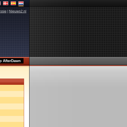
ssie
|
Nieuws2.nl