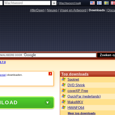
|
Wachtwoord kwijt
AfterDawn
|
Nieuws
|
Vraag en Antwoord
|
Downloads
|
Discu
.7.0
Top downloads
X
ersie)
downloaden.
Spotnet
DVD Shrink
coverXP Free
QuickPar (nederlands)
NLOAD
MakeMKV
HWiNFO64
Meer top downloads