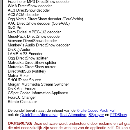
Fraunhofer MP3 DirectShow decoder
WMA DirectShow decoder
AC3 DirectShow decoder
AC3 ACM decoder
Ogg Vorbis DirectShow decoder (CoreVorbis)
AAC DirectShow decoder (CoreAAC)
3ivX Pro
Nero Digital MPEG-1/2 decoder
MusePack DirectShow decoder
Voxware DirectShow decoder
Monkey''s Audio DirectShow decoder
DivX ;) Audio
LAME MP3 Encoder
Ogg DirectShow splitter
Matroska DirectShow splitter
Matroska DirectShow muxer
DirectVobSub (vsfilter)
Matrix Mixer
SHOUTcast Source
Morgan Multimedia Stream Switcher
DivX Anti-Freeze
GSpot Codec Information Appliance
FourCC Changer
Bitrate Calculator
De bundel bevat naast de inhoud van de
K-Lite Codec Pack Full
,
ook de
QuickTime Alternative
,
Real Alternative
,
BSplayer
en
FFDShow
.
OPMERKING!
Deze software wordt ondersteund door reclame en wil graa
die niet noodzakelijk zijn voor de werking van de applicatie zelf. Dit kan