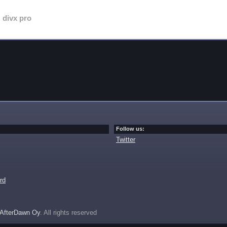
divx pro
Follow us:
Twitter
rd
AfterDawn Oy
. All rights reserved