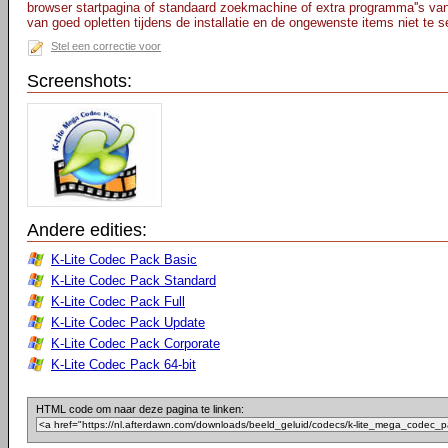
browser startpagina of standaard zoekmachine of extra programma''s van
van goed opletten tijdens de installatie en de ongewenste items niet te s
Stel een correctie voor
Screenshots:
Andere edities:
K-Lite Codec Pack Basic
K-Lite Codec Pack Standard
K-Lite Codec Pack Full
K-Lite Codec Pack Update
K-Lite Codec Pack Corporate
K-Lite Codec Pack 64-bit
HTML code om naar deze pagina te linken: