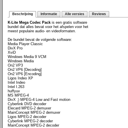
Beschrijving
Informatie
Alle versies
Reviews
K-Lite Mega Codec Pack
is een gratis software
bundel dat alles bevat voor het afspelen voor het
meest populaire audio- en videoformaten.
De bundel bevat de volgende software:
Media Player Classic
DivX Pro
XviD
Windows Media 9 VCM
Windows Media
On2 VP3
On2 VP6 [Decoding]
On2 VP6 [Encoding]
Ligos Indeo XP
Intel Indeo
Intel I.263
huffyuv
MS MPEG-4
DivX ;) MPEG-4 Low and Fast motion
Cyberlink DVD decoder
Elecard MPEG-2 demuxer
MainConcept MPEG-2 demuxer
Ligos MPEG-2 decoder
Cyberlink MPEG-2 decoder
MainConcept MPEG-2 decoder