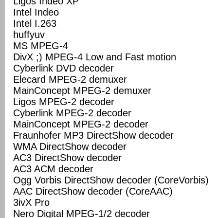
Ligos Indeo XP
Intel Indeo
Intel I.263
huffyuv
MS MPEG-4
DivX ;) MPEG-4 Low and Fast motion
Cyberlink DVD decoder
Elecard MPEG-2 demuxer
MainConcept MPEG-2 demuxer
Ligos MPEG-2 decoder
Cyberlink MPEG-2 decoder
MainConcept MPEG-2 decoder
Fraunhofer MP3 DirectShow decoder
WMA DirectShow decoder
AC3 DirectShow decoder
AC3 ACM decoder
Ogg Vorbis DirectShow decoder (CoreVorbis)
AAC DirectShow decoder (CoreAAC)
3ivX Pro
Nero Digital MPEG-1/2 decoder