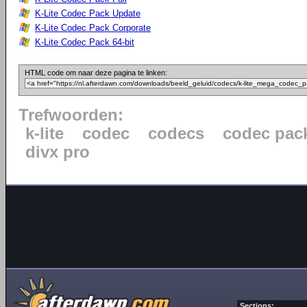
K-Lite Codec Pack Update
K-Lite Codec Pack Corporate
K-Lite Codec Pack 64-bit
HTML code om naar deze pagina te linken:
Trefwoorden:
k-lite
codec
codecs
codec pac
divx pro
Sections: