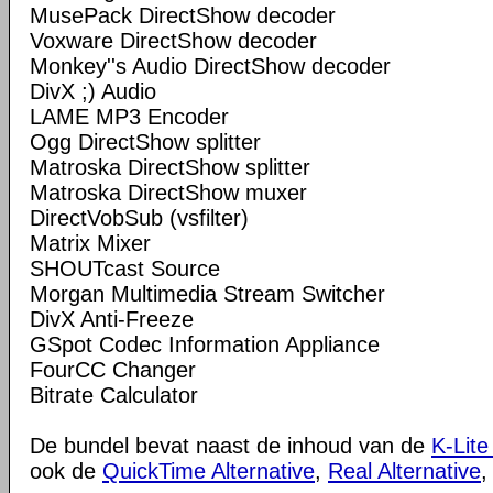
MusePack DirectShow decoder
Voxware DirectShow decoder
Monkey''s Audio DirectShow decoder
DivX ;) Audio
LAME MP3 Encoder
Ogg DirectShow splitter
Matroska DirectShow splitter
Matroska DirectShow muxer
DirectVobSub (vsfilter)
Matrix Mixer
SHOUTcast Source
Morgan Multimedia Stream Switcher
DivX Anti-Freeze
GSpot Codec Information Appliance
FourCC Changer
Bitrate Calculator
De bundel bevat naast de inhoud van de
K-Lite
ook de
QuickTime Alternative
,
Real Alternative