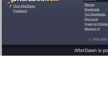
Nieuws
Over AfterDawn
Downloads
Feedback
Top Downloads
Discussie
Vraag en Antwoo
Nieuws2.nl
© 1999-2026
AfterDawn is p