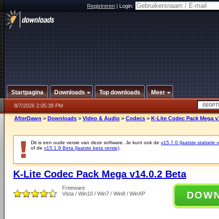
Registreren
|
Login:
Startpagina
Downloads
Top downloads
Meer
8/7/2026 2:05:38 PM
AfterDawn
>
Downloads
>
Video & Audio
>
Codecs
>
K-Lite Codec Pack Mega v1
Dit is een oude versie van deze software. Je kunt ook de
v15.7.0 (laatste stabiele v
of de
v15.1.9 Beta (laatste beta versie)
.
K-Lite Codec Pack Mega v14.0.2 Beta
Freeware
DOW
Vista / Win10 / Win7 / Win8 / WinXP