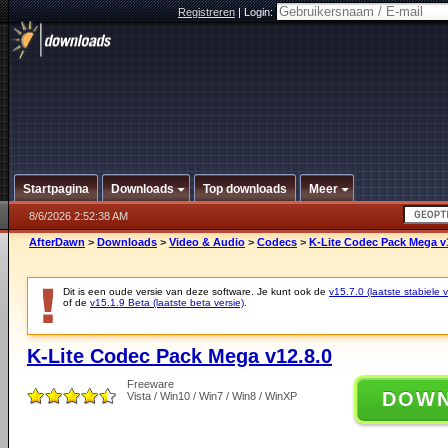
Registreren
|
Login:
Startpagina
Downloads
Top downloads
Meer
8/6/2026 2:52:38 AM
AfterDawn
>
Downloads
>
Video & Audio
>
Codecs
>
K-Lite Codec Pack Mega v
Dit is een oude versie van deze software. Je kunt ook de
v15.7.0 (laatste stabiele v
of de
v15.1.9 Beta (laatste beta versie)
.
K-Lite Codec Pack Mega v12.8.0
Freeware
DOW
Vista / Win10 / Win7 / Win8 / WinXP