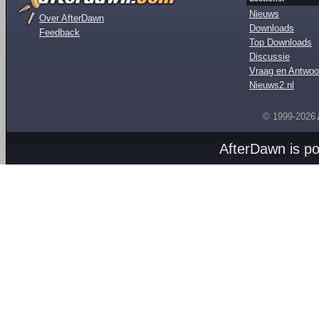
Nieuws
Over AfterDawn
Downloads
Feedback
Top Downloads
Discussie
Vraag en Antwoo
Nieuws2.nl
© 1999-2026
AfterDawn is p