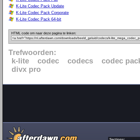
K-Lite Codec Pack Update
K-Lite Codec Pack Corporate
K-Lite Codec Pack 64-bit
HTML code om naar deze pagina te linken:
Trefwoorden:
k-lite
codec
codecs
codec pac
divx pro
Sections: