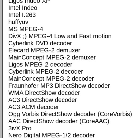
Ligos Indeo XP
Intel Indeo
Intel I.263
huffyuv
MS MPEG-4
DivX ;) MPEG-4 Low and Fast motion
Cyberlink DVD decoder
Elecard MPEG-2 demuxer
MainConcept MPEG-2 demuxer
Ligos MPEG-2 decoder
Cyberlink MPEG-2 decoder
MainConcept MPEG-2 decoder
Fraunhofer MP3 DirectShow decoder
WMA DirectShow decoder
AC3 DirectShow decoder
AC3 ACM decoder
Ogg Vorbis DirectShow decoder (CoreVorbis)
AAC DirectShow decoder (CoreAAC)
3ivX Pro
Nero Digital MPEG-1/2 decoder