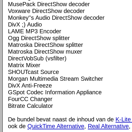
MusePack DirectShow decoder
Voxware DirectShow decoder
Monkey''s Audio DirectShow decoder
DivX ;) Audio
LAME MP3 Encoder
Ogg DirectShow splitter
Matroska DirectShow splitter
Matroska DirectShow muxer
DirectVobSub (vsfilter)
Matrix Mixer
SHOUTcast Source
Morgan Multimedia Stream Switcher
DivX Anti-Freeze
GSpot Codec Information Appliance
FourCC Changer
Bitrate Calculator
De bundel bevat naast de inhoud van de
K-Lite
ook de
QuickTime Alternative
,
Real Alternative