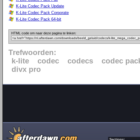
K-Lite Codec Pack Update
K-Lite Codec Pack Corporate
K-Lite Codec Pack 64-bit
HTML code om naar deze pagina te linken:
Trefwoorden:
k-lite
codec
codecs
codec pac
divx pro
Sections: