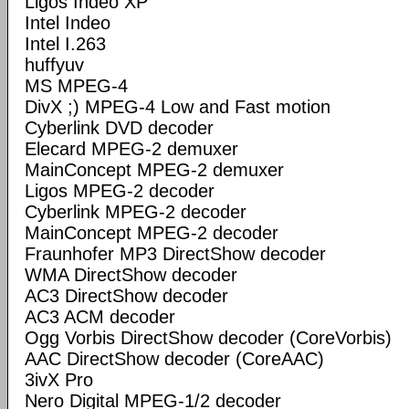
Ligos Indeo XP
Intel Indeo
Intel I.263
huffyuv
MS MPEG-4
DivX ;) MPEG-4 Low and Fast motion
Cyberlink DVD decoder
Elecard MPEG-2 demuxer
MainConcept MPEG-2 demuxer
Ligos MPEG-2 decoder
Cyberlink MPEG-2 decoder
MainConcept MPEG-2 decoder
Fraunhofer MP3 DirectShow decoder
WMA DirectShow decoder
AC3 DirectShow decoder
AC3 ACM decoder
Ogg Vorbis DirectShow decoder (CoreVorbis)
AAC DirectShow decoder (CoreAAC)
3ivX Pro
Nero Digital MPEG-1/2 decoder