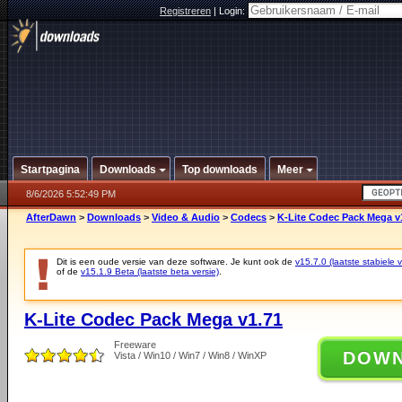
Registreren
|
Login:
Startpagina
Downloads
Top downloads
Meer
8/6/2026 5:52:49 PM
AfterDawn
>
Downloads
>
Video & Audio
>
Codecs
>
K-Lite Codec Pack Mega v
Dit is een oude versie van deze software. Je kunt ook de
v15.7.0 (laatste stabiele v
of de
v15.1.9 Beta (laatste beta versie)
.
K-Lite Codec Pack Mega v1.71
Freeware
DOW
Vista / Win10 / Win7 / Win8 / WinXP