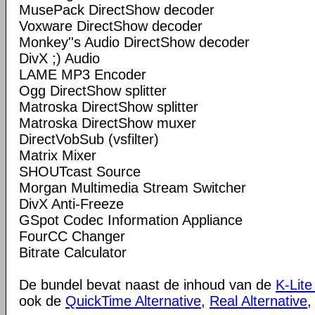
MusePack DirectShow decoder
Voxware DirectShow decoder
Monkey''s Audio DirectShow decoder
DivX ;) Audio
LAME MP3 Encoder
Ogg DirectShow splitter
Matroska DirectShow splitter
Matroska DirectShow muxer
DirectVobSub (vsfilter)
Matrix Mixer
SHOUTcast Source
Morgan Multimedia Stream Switcher
DivX Anti-Freeze
GSpot Codec Information Appliance
FourCC Changer
Bitrate Calculator
De bundel bevat naast de inhoud van de
K-Lite
ook de
QuickTime Alternative
,
Real Alternative