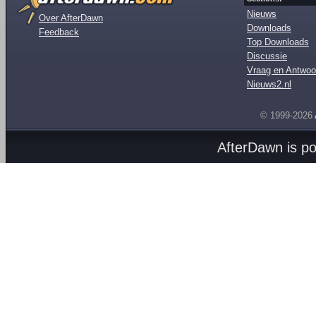
Nieuws
Over AfterDawn
Downloads
Feedback
Top Downloads
Discussie
Vraag en Antwoo
Nieuws2.nl
© 1999-2026
AfterDawn is p