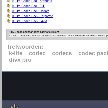
K-Lite Codec Pack Standard
K-Lite Codec Pack Full
K-Lite Codec Pack Update
K-Lite Codec Pack Corporate
K-Lite Codec Pack 64-bit
HTML code om naar deze pagina te linken:
Trefwoorden:
k-lite
codec
codecs
codec pac
divx pro