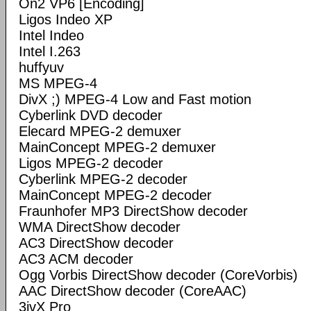
On2 VP6 [Encoding]
Ligos Indeo XP
Intel Indeo
Intel I.263
huffyuv
MS MPEG-4
DivX ;) MPEG-4 Low and Fast motion
Cyberlink DVD decoder
Elecard MPEG-2 demuxer
MainConcept MPEG-2 demuxer
Ligos MPEG-2 decoder
Cyberlink MPEG-2 decoder
MainConcept MPEG-2 decoder
Fraunhofer MP3 DirectShow decoder
WMA DirectShow decoder
AC3 DirectShow decoder
AC3 ACM decoder
Ogg Vorbis DirectShow decoder (CoreVorbis)
AAC DirectShow decoder (CoreAAC)
3ivX Pro