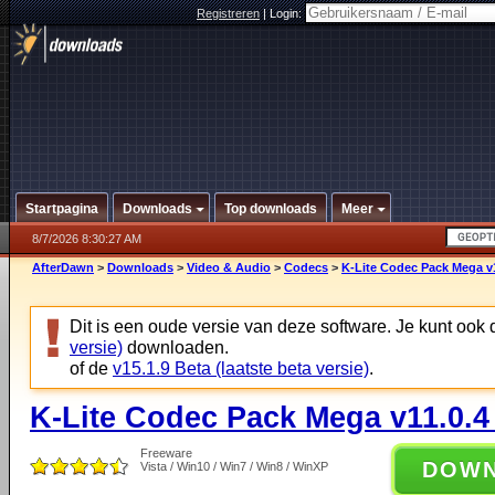
Registreren
|
Login:
Startpagina
Downloads
Top downloads
Meer
8/7/2026 8:30:27 AM
AfterDawn
>
Downloads
>
Video & Audio
>
Codecs
>
K-Lite Codec Pack Mega v1
Dit is een oude versie van deze software. Je kunt ook
versie)
downloaden.
of de
v15.1.9 Beta (laatste beta versie)
.
K-Lite Codec Pack Mega v11.0.4
Freeware
DOW
Vista / Win10 / Win7 / Win8 / WinXP