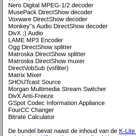
Nero Digital MPEG-1/2 decoder
MusePack DirectShow decoder
Voxware DirectShow decoder
Monkey''s Audio DirectShow decoder
DivX ;) Audio
LAME MP3 Encoder
Ogg DirectShow splitter
Matroska DirectShow splitter
Matroska DirectShow muxer
DirectVobSub (vsfilter)
Matrix Mixer
SHOUTcast Source
Morgan Multimedia Stream Switcher
DivX Anti-Freeze
GSpot Codec Information Appliance
FourCC Changer
Bitrate Calculator
De bundel bevat naast de inhoud van de
K-Lite