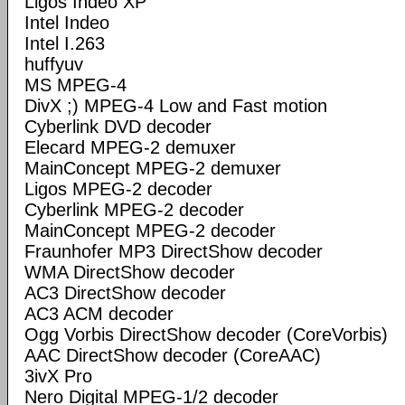
Ligos Indeo XP
Intel Indeo
Intel I.263
huffyuv
MS MPEG-4
DivX ;) MPEG-4 Low and Fast motion
Cyberlink DVD decoder
Elecard MPEG-2 demuxer
MainConcept MPEG-2 demuxer
Ligos MPEG-2 decoder
Cyberlink MPEG-2 decoder
MainConcept MPEG-2 decoder
Fraunhofer MP3 DirectShow decoder
WMA DirectShow decoder
AC3 DirectShow decoder
AC3 ACM decoder
Ogg Vorbis DirectShow decoder (CoreVorbis)
AAC DirectShow decoder (CoreAAC)
3ivX Pro
Nero Digital MPEG-1/2 decoder