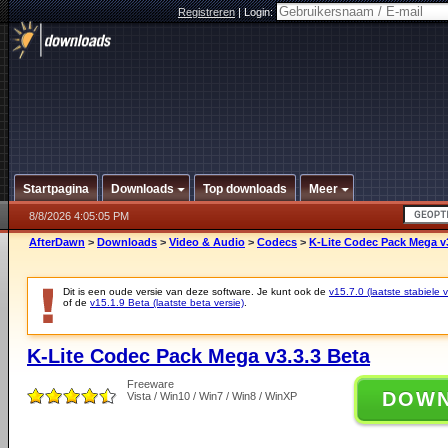
Registreren
|
Login:
Startpagina
Downloads
Top downloads
Meer
8/8/2026 4:05:05 PM
AfterDawn
>
Downloads
>
Video & Audio
>
Codecs
>
K-Lite Codec Pack Mega v3
Dit is een oude versie van deze software. Je kunt ook de
v15.7.0 (laatste stabiele v
of de
v15.1.9 Beta (laatste beta versie)
.
K-Lite Codec Pack Mega v3.3.3 Beta
Freeware
DOW
Vista / Win10 / Win7 / Win8 / WinXP