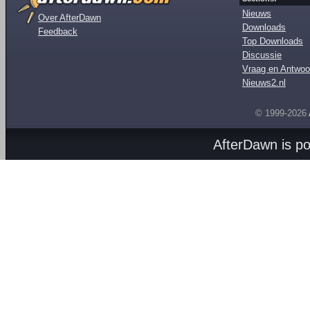
Nieuws
Over AfterDawn
Downloads
Feedback
Top Downloads
Discussie
Vraag en Antwoo
Nieuws2.nl
© 1999-2026
AfterDawn is p