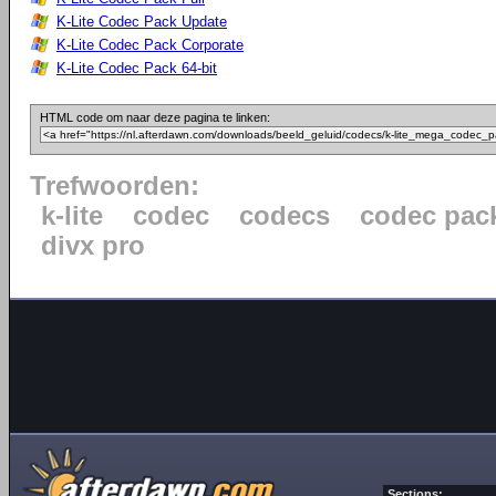
K-Lite Codec Pack Update
K-Lite Codec Pack Corporate
K-Lite Codec Pack 64-bit
HTML code om naar deze pagina te linken:
Trefwoorden:
k-lite
codec
codecs
codec pac
divx pro
Sections: