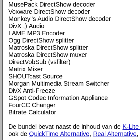
MusePack DirectShow decoder
Voxware DirectShow decoder
Monkey''s Audio DirectShow decoder
DivX ;) Audio
LAME MP3 Encoder
Ogg DirectShow splitter
Matroska DirectShow splitter
Matroska DirectShow muxer
DirectVobSub (vsfilter)
Matrix Mixer
SHOUTcast Source
Morgan Multimedia Stream Switcher
DivX Anti-Freeze
GSpot Codec Information Appliance
FourCC Changer
Bitrate Calculator
De bundel bevat naast de inhoud van de
K-Lite
ook de
QuickTime Alternative
,
Real Alternative