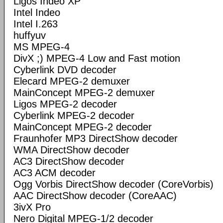
Ligos Indeo XP
Intel Indeo
Intel I.263
huffyuv
MS MPEG-4
DivX ;) MPEG-4 Low and Fast motion
Cyberlink DVD decoder
Elecard MPEG-2 demuxer
MainConcept MPEG-2 demuxer
Ligos MPEG-2 decoder
Cyberlink MPEG-2 decoder
MainConcept MPEG-2 decoder
Fraunhofer MP3 DirectShow decoder
WMA DirectShow decoder
AC3 DirectShow decoder
AC3 ACM decoder
Ogg Vorbis DirectShow decoder (CoreVorbis)
AAC DirectShow decoder (CoreAAC)
3ivX Pro
Nero Digital MPEG-1/2 decoder