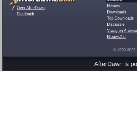
Nieuws
Over AfterDawn
Downloads
Feedback
Top Downloads
Discussie
Vraag en Antwoo
Nieuws2.nl
© 1999-2026
AfterDawn is p