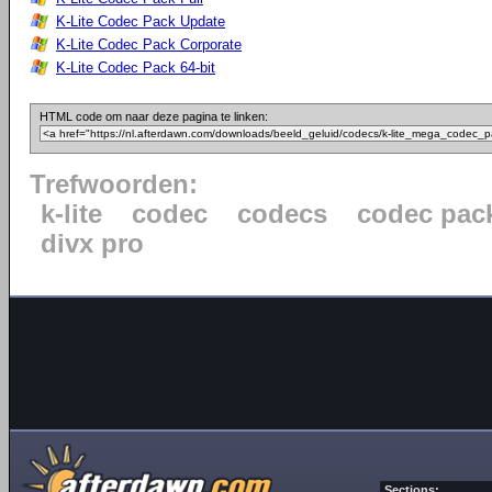
K-Lite Codec Pack Update
K-Lite Codec Pack Corporate
K-Lite Codec Pack 64-bit
HTML code om naar deze pagina te linken:
Trefwoorden:
k-lite
codec
codecs
codec pac
divx pro
Sections: