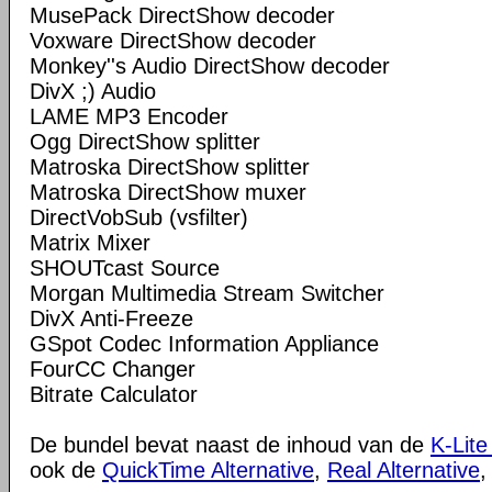
MusePack DirectShow decoder
Voxware DirectShow decoder
Monkey''s Audio DirectShow decoder
DivX ;) Audio
LAME MP3 Encoder
Ogg DirectShow splitter
Matroska DirectShow splitter
Matroska DirectShow muxer
DirectVobSub (vsfilter)
Matrix Mixer
SHOUTcast Source
Morgan Multimedia Stream Switcher
DivX Anti-Freeze
GSpot Codec Information Appliance
FourCC Changer
Bitrate Calculator
De bundel bevat naast de inhoud van de
K-Lite
ook de
QuickTime Alternative
,
Real Alternative