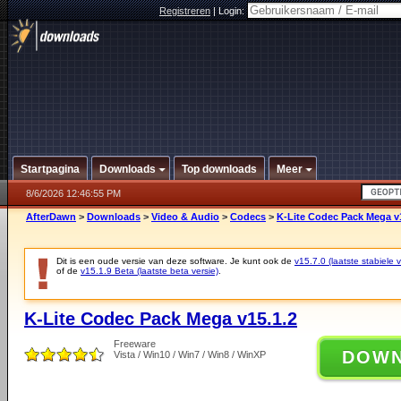
Registreren
|
Login:
Startpagina
Downloads
Top downloads
Meer
8/6/2026 12:46:55 PM
AfterDawn
>
Downloads
>
Video & Audio
>
Codecs
>
K-Lite Codec Pack Mega v
Dit is een oude versie van deze software. Je kunt ook de
v15.7.0 (laatste stabiele v
of de
v15.1.9 Beta (laatste beta versie)
.
K-Lite Codec Pack Mega v15.1.2
Freeware
DOW
Vista / Win10 / Win7 / Win8 / WinXP