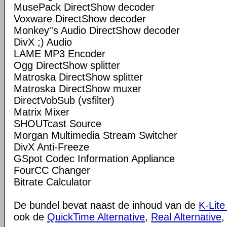
MusePack DirectShow decoder
Voxware DirectShow decoder
Monkey''s Audio DirectShow decoder
DivX ;) Audio
LAME MP3 Encoder
Ogg DirectShow splitter
Matroska DirectShow splitter
Matroska DirectShow muxer
DirectVobSub (vsfilter)
Matrix Mixer
SHOUTcast Source
Morgan Multimedia Stream Switcher
DivX Anti-Freeze
GSpot Codec Information Appliance
FourCC Changer
Bitrate Calculator
De bundel bevat naast de inhoud van de
K-Lite
ook de
QuickTime Alternative
,
Real Alternative