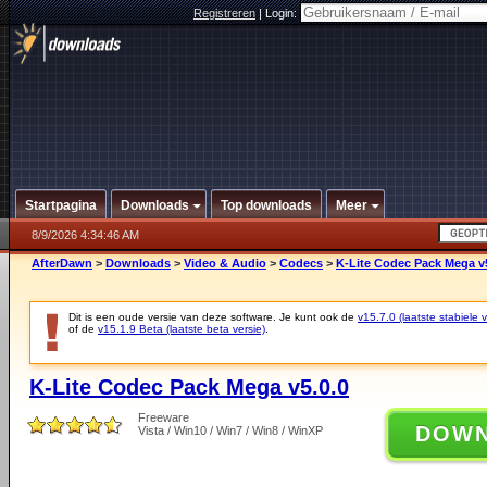
Registreren
|
Login:
Startpagina
Downloads
Top downloads
Meer
8/9/2026 4:34:46 AM
AfterDawn
>
Downloads
>
Video & Audio
>
Codecs
>
K-Lite Codec Pack Mega v5
Dit is een oude versie van deze software. Je kunt ook de
v15.7.0 (laatste stabiele v
of de
v15.1.9 Beta (laatste beta versie)
.
K-Lite Codec Pack Mega v5.0.0
Freeware
DOW
Vista / Win10 / Win7 / Win8 / WinXP