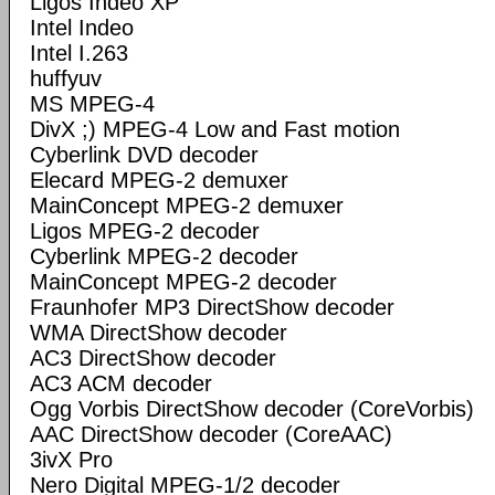
Ligos Indeo XP
Intel Indeo
Intel I.263
huffyuv
MS MPEG-4
DivX ;) MPEG-4 Low and Fast motion
Cyberlink DVD decoder
Elecard MPEG-2 demuxer
MainConcept MPEG-2 demuxer
Ligos MPEG-2 decoder
Cyberlink MPEG-2 decoder
MainConcept MPEG-2 decoder
Fraunhofer MP3 DirectShow decoder
WMA DirectShow decoder
AC3 DirectShow decoder
AC3 ACM decoder
Ogg Vorbis DirectShow decoder (CoreVorbis)
AAC DirectShow decoder (CoreAAC)
3ivX Pro
Nero Digital MPEG-1/2 decoder