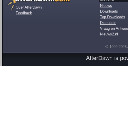
Nieuws
Over AfterDawn
Downloads
Feedback
Top Downloads
Discussie
Vraag en Antwoo
Nieuws2.nl
© 1999-2026
AfterDawn is p