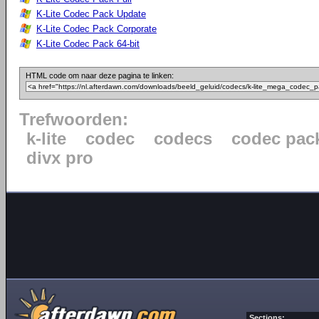
K-Lite Codec Pack Update
K-Lite Codec Pack Corporate
K-Lite Codec Pack 64-bit
HTML code om naar deze pagina te linken:
Trefwoorden:
k-lite
codec
codecs
codec pac
divx pro
Sections: