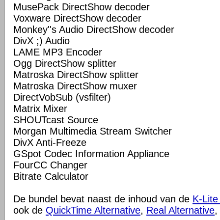
MusePack DirectShow decoder
Voxware DirectShow decoder
Monkey''s Audio DirectShow decoder
DivX ;) Audio
LAME MP3 Encoder
Ogg DirectShow splitter
Matroska DirectShow splitter
Matroska DirectShow muxer
DirectVobSub (vsfilter)
Matrix Mixer
SHOUTcast Source
Morgan Multimedia Stream Switcher
DivX Anti-Freeze
GSpot Codec Information Appliance
FourCC Changer
Bitrate Calculator
De bundel bevat naast de inhoud van de
K-Lite
ook de
QuickTime Alternative
,
Real Alternative