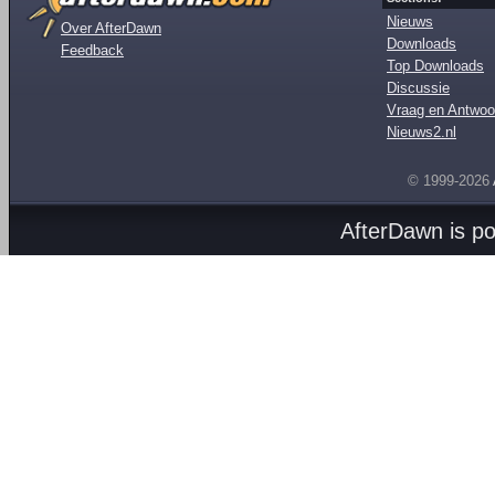
Nieuws
Over AfterDawn
Downloads
Feedback
Top Downloads
Discussie
Vraag en Antwoo
Nieuws2.nl
© 1999-2026
AfterDawn is p