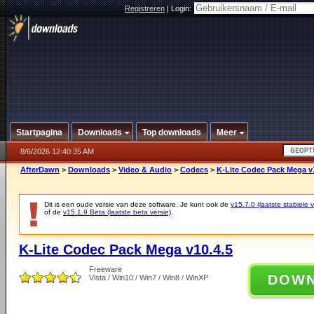
Registreren
|
Login:
Startpagina
Downloads
Top downloads
Meer
8/6/2026 12:40:35 AM
AfterDawn
>
Downloads
>
Video & Audio
>
Codecs
>
K-Lite Codec Pack Mega v
Dit is een oude versie van deze software. Je kunt ook de
v15.7.0 (laatste stabiele v
of de
v15.1.9 Beta (laatste beta versie)
.
K-Lite Codec Pack Mega v10.4.5
Freeware
DOW
Vista / Win10 / Win7 / Win8 / WinXP