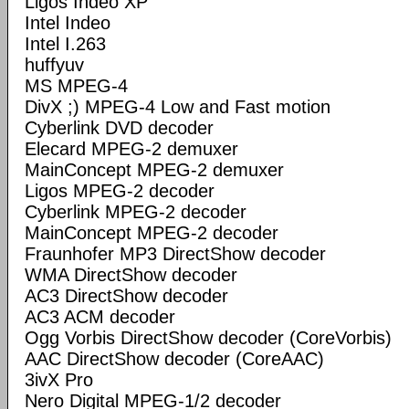
Ligos Indeo XP
Intel Indeo
Intel I.263
huffyuv
MS MPEG-4
DivX ;) MPEG-4 Low and Fast motion
Cyberlink DVD decoder
Elecard MPEG-2 demuxer
MainConcept MPEG-2 demuxer
Ligos MPEG-2 decoder
Cyberlink MPEG-2 decoder
MainConcept MPEG-2 decoder
Fraunhofer MP3 DirectShow decoder
WMA DirectShow decoder
AC3 DirectShow decoder
AC3 ACM decoder
Ogg Vorbis DirectShow decoder (CoreVorbis)
AAC DirectShow decoder (CoreAAC)
3ivX Pro
Nero Digital MPEG-1/2 decoder