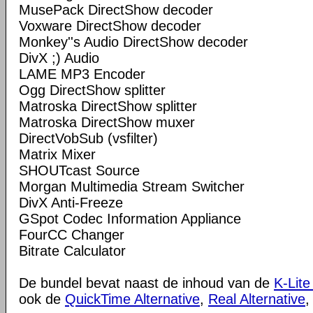
MusePack DirectShow decoder
Voxware DirectShow decoder
Monkey''s Audio DirectShow decoder
DivX ;) Audio
LAME MP3 Encoder
Ogg DirectShow splitter
Matroska DirectShow splitter
Matroska DirectShow muxer
DirectVobSub (vsfilter)
Matrix Mixer
SHOUTcast Source
Morgan Multimedia Stream Switcher
DivX Anti-Freeze
GSpot Codec Information Appliance
FourCC Changer
Bitrate Calculator
De bundel bevat naast de inhoud van de
K-Lite
ook de
QuickTime Alternative
,
Real Alternative