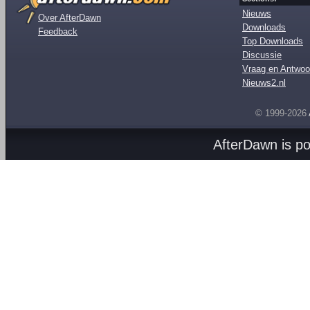
Nieuws
Over AfterDawn
Downloads
Feedback
Top Downloads
Discussie
Vraag en Antwoo
Nieuws2.nl
© 1999-2026
AfterDawn is p