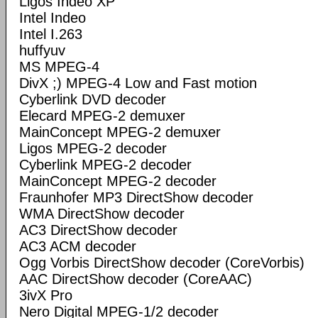
Ligos Indeo XP
Intel Indeo
Intel I.263
huffyuv
MS MPEG-4
DivX ;) MPEG-4 Low and Fast motion
Cyberlink DVD decoder
Elecard MPEG-2 demuxer
MainConcept MPEG-2 demuxer
Ligos MPEG-2 decoder
Cyberlink MPEG-2 decoder
MainConcept MPEG-2 decoder
Fraunhofer MP3 DirectShow decoder
WMA DirectShow decoder
AC3 DirectShow decoder
AC3 ACM decoder
Ogg Vorbis DirectShow decoder (CoreVorbis)
AAC DirectShow decoder (CoreAAC)
3ivX Pro
Nero Digital MPEG-1/2 decoder