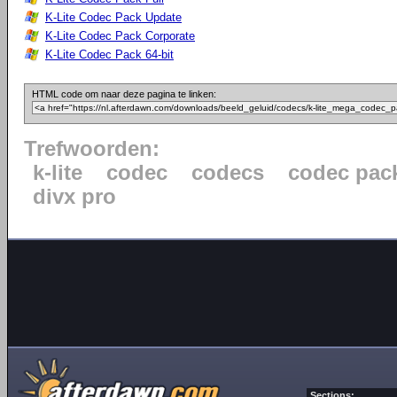
K-Lite Codec Pack Update
K-Lite Codec Pack Corporate
K-Lite Codec Pack 64-bit
HTML code om naar deze pagina te linken:
Trefwoorden:
k-lite
codec
codecs
codec pac
divx pro
Sections: