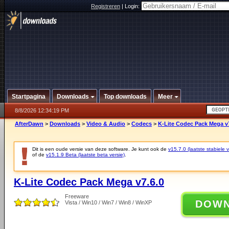
Registreren
|
Login:
Startpagina
Downloads
Top downloads
Meer
8/8/2026 12:34:19 PM
AfterDawn
>
Downloads
>
Video & Audio
>
Codecs
>
K-Lite Codec Pack Mega v7
Dit is een oude versie van deze software. Je kunt ook de
v15.7.0 (laatste stabiele v
of de
v15.1.9 Beta (laatste beta versie)
.
K-Lite Codec Pack Mega v7.6.0
Freeware
DOW
Vista / Win10 / Win7 / Win8 / WinXP