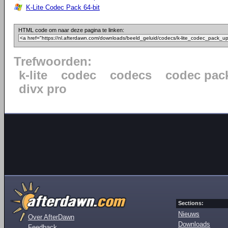
K-Lite Codec Pack 64-bit
HTML code om naar deze pagina te linken:
Trefwoorden:
k-lite
codec
codecs
codec pac
divx pro
Sections:
Nieuws
Over AfterDawn
Downloads
Feedback