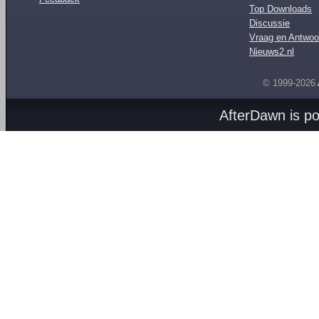
Top Downloads
Discussie
Vraag en Antwoo
Nieuws2.nl
© 1999-2026
AfterDawn is p