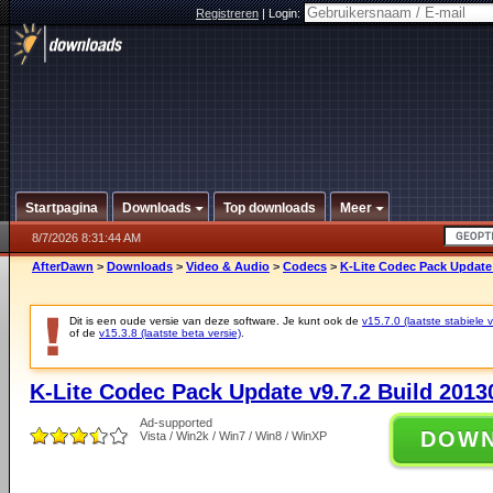
Registreren
|
Login:
Startpagina
Downloads
Top downloads
Meer
8/7/2026 8:31:44 AM
AfterDawn
>
Downloads
>
Video & Audio
>
Codecs
>
K-Lite Codec Pack Update 
Dit is een oude versie van deze software. Je kunt ook de
v15.7.0 (laatste stabiele v
of de
v15.3.8 (laatste beta versie)
.
K-Lite Codec Pack Update v9.7.2 Build 2013
Ad-supported
DOW
Vista / Win2k / Win7 / Win8 / WinXP