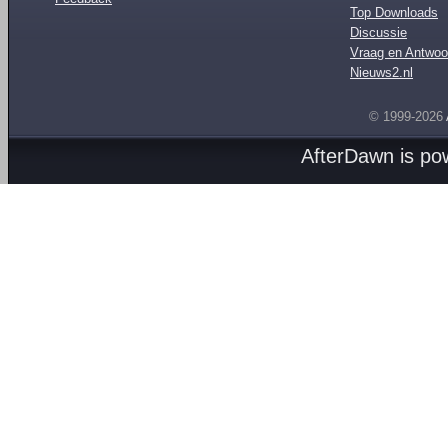
Top Downloads
Discussie
Vraag en Antwoo
Nieuws2.nl
© 1999-2026
AfterDawn is p