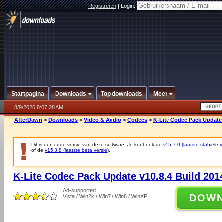
Registreren
|
Login:
Startpagina
Downloads
Top downloads
Meer
8/9/2026 8:07:28 AM
AfterDawn
>
Downloads
>
Video & Audio
>
Codecs
>
K-Lite Codec Pack Update 
Dit is een oude versie van deze software. Je kunt ook de
v15.7.0 (laatste stabiele v
of de
v15.3.8 (laatste beta versie)
.
K-Lite Codec Pack Update v10.8.4 Build 201
Ad-supported
DOW
Vista / Win2k / Win7 / Win8 / WinXP