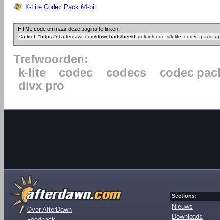
K-Lite Codec Pack 64-bit
HTML code om naar deze pagina te linken:
Trefwoorden:
k-lite
codec
codecs
codec pac
divx pro
Sections:
Nieuws
Over AfterDawn
Downloads
Feedback