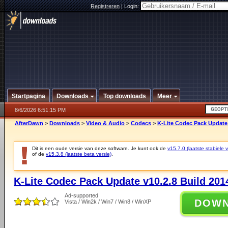
Registreren
|
Login:
Startpagina
Downloads
Top downloads
Meer
8/6/2026 6:51:15 PM
AfterDawn
>
Downloads
>
Video & Audio
>
Codecs
>
K-Lite Codec Pack Update 
Dit is een oude versie van deze software. Je kunt ook de
v15.7.0 (laatste stabiele v
of de
v15.3.8 (laatste beta versie)
.
K-Lite Codec Pack Update v10.2.8 Build 201
Ad-supported
DOW
Vista / Win2k / Win7 / Win8 / WinXP