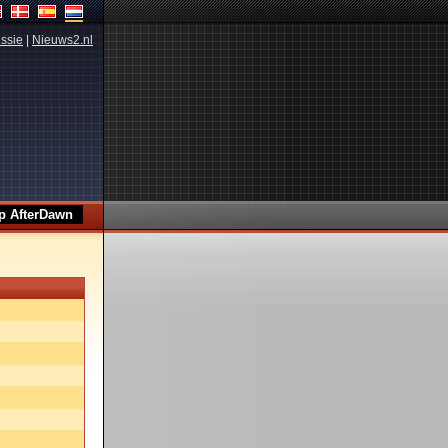
ssie
|
Nieuws2.nl