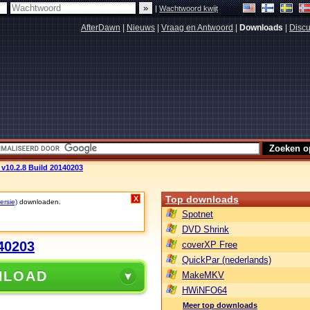
|
Wachtwoord kwijt
AfterDawn
|
Nieuws
|
Vraag en Antwoord
|
Downloads
|
Discu
v10.2.8 Build 20140203
Top downloads
X
ersie)
downloaden.
Spotnet
DVD Shrink
40203
coverXP Free
QuickPar (nederlands)
NLOAD
MakeMKV
HWiNFO64
Meer top downloads