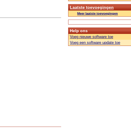
Laatste toevoegingen
Meer laatste toevoegingen
Help ons
Voeg nieuwe software toe
Voeg een software update toe