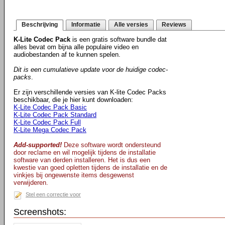
Beschrijving
Informatie
Alle versies
Reviews
K-Lite Codec Pack
is een gratis software bundle dat
alles bevat om bijna alle populaire video en
audiobestanden af te kunnen spelen.
Dit is een cumulatieve update voor de huidige codec-
packs
.
Er zijn verschillende versies van K-lite Codec Packs
beschikbaar, die je hier kunt downloaden:
K-Lite Codec Pack Basic
K-Lite Codec Pack Standard
K-Lite Codec Pack Full
K-Lite Mega Codec Pack
Add-supported!
Deze software wordt ondersteund
door reclame en wil mogelijk tijdens de installatie
software van derden installeren. Het is dus een
kwestie van goed opletten tijdens de installatie en de
vinkjes bij ongewenste items desgewenst
verwijderen.
Stel een correctie voor
Screenshots: