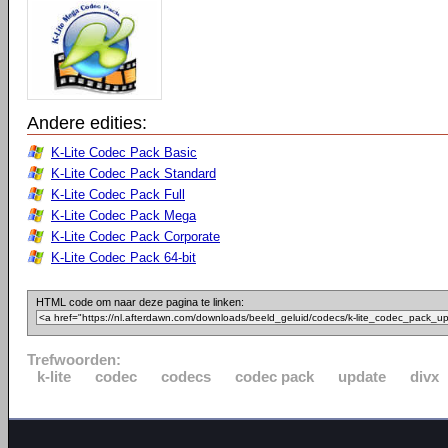
Andere edities:
K-Lite Codec Pack Basic
K-Lite Codec Pack Standard
K-Lite Codec Pack Full
K-Lite Codec Pack Mega
K-Lite Codec Pack Corporate
K-Lite Codec Pack 64-bit
HTML code om naar deze pagina te linken:
Trefwoorden:
k-lite
codec
codecs
codec pack
update
divx