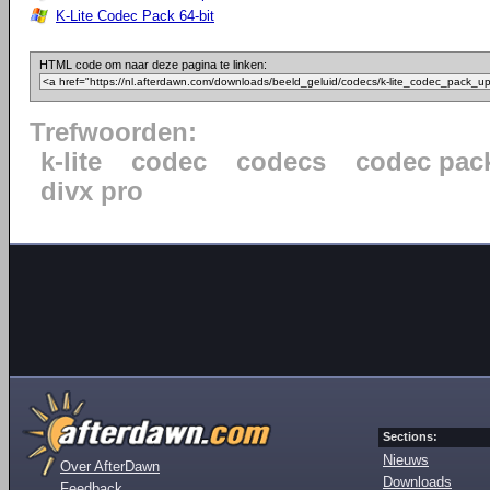
K-Lite Codec Pack 64-bit
HTML code om naar deze pagina te linken:
Trefwoorden:
k-lite
codec
codecs
codec pac
divx pro
Sections:
Nieuws
Over AfterDawn
Downloads
Feedback