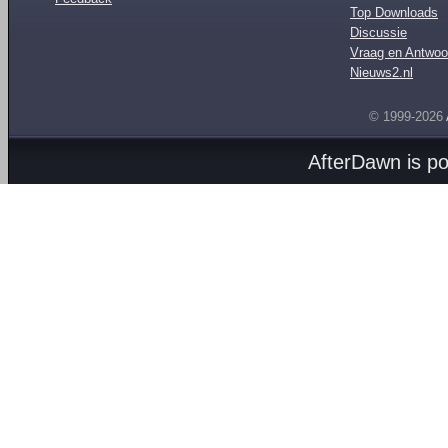
Top Downloads
Discussie
Vraag en Antwoo
Nieuws2.nl
© 1999-2026
AfterDawn is p