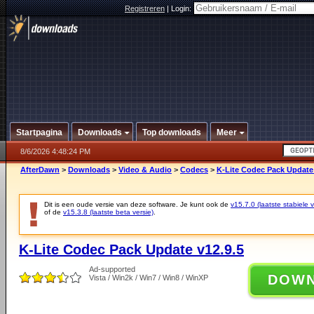
Registreren
|
Login:
Startpagina
Downloads
Top downloads
Meer
8/6/2026 4:48:24 PM
AfterDawn
>
Downloads
>
Video & Audio
>
Codecs
>
K-Lite Codec Pack Update 
Dit is een oude versie van deze software. Je kunt ook de
v15.7.0 (laatste stabiele v
of de
v15.3.8 (laatste beta versie)
.
K-Lite Codec Pack Update v12.9.5
Ad-supported
DOW
Vista / Win2k / Win7 / Win8 / WinXP