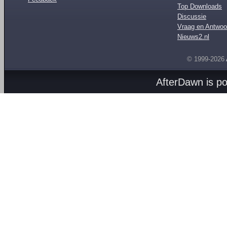
Top Downloads
Discussie
Vraag en Antwoo
Nieuws2.nl
© 1999-2026
AfterDawn is p