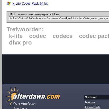
K-Lite Codec Pack 64-bit
HTML code om naar deze pagina te linken:
Trefwoorden:
k-lite
codec
codecs
codec pac
divx pro
Sections:
Nieuws
Over AfterDawn
Downloads
Feedback