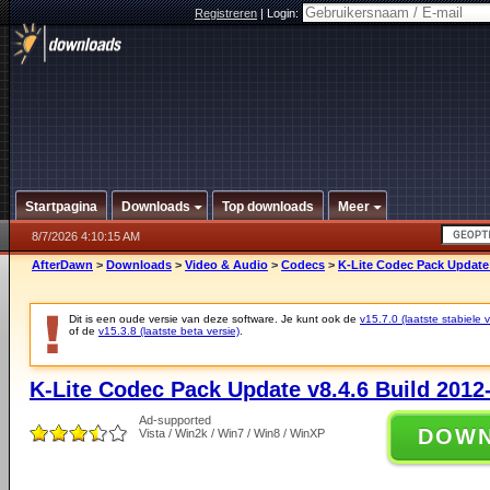
Registreren
|
Login:
Startpagina
Downloads
Top downloads
Meer
8/7/2026 4:10:15 AM
AfterDawn
>
Downloads
>
Video & Audio
>
Codecs
>
K-Lite Codec Pack Update 
Dit is een oude versie van deze software. Je kunt ook de
v15.7.0 (laatste stabiele v
of de
v15.3.8 (laatste beta versie)
.
K-Lite Codec Pack Update v8.4.6 Build 2012
Ad-supported
DOW
Vista / Win2k / Win7 / Win8 / WinXP