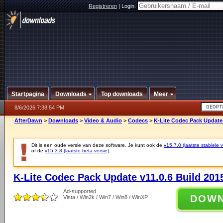
Registreren
|
Login:
Startpagina
Downloads
Top downloads
Meer
8/6/2026 7:38:54 PM
AfterDawn
>
Downloads
>
Video & Audio
>
Codecs
>
K-Lite Codec Pack Update 
Dit is een oude versie van deze software. Je kunt ook de
v15.7.0 (laatste stabiele v
of de
v15.3.8 (laatste beta versie)
.
K-Lite Codec Pack Update v11.0.6 Build 201
Ad-supported
DOW
Vista / Win2k / Win7 / Win8 / WinXP