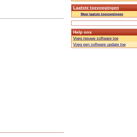
Laatste toevoegingen
Meer laatste toevoegingen
Help ons
Voeg nieuwe software toe
Voeg een software update toe