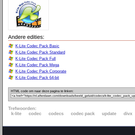
Andere edities:
K-Lite Codec Pack Basic
K-Lite Codec Pack Standard
K-Lite Codec Pack Full
K-Lite Codec Pack Mega
K-Lite Codec Pack Corporate
K-Lite Codec Pack 64-bit
HTML code om naar deze pagina te linken:
Trefwoorden:
k-lite
codec
codecs
codec pack
update
divx