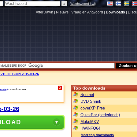
|
Wachtwoord kwijt
AfterDawn
|
Nieuws
|
Vraag en Antwoord
|
Downloads
|
Discu
v11.0.6 Build 2015-03-26
Top downloads
X
ersie)
downloaden.
Spotnet
DVD Shrink
5-03-26
coverXP Free
QuickPar (nederlands)
NLOAD
MakeMKV
HWiNFO64
Meer top downloads