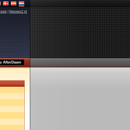
ssie
|
Nieuws2.nl