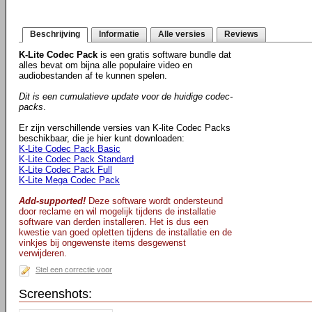
Beschrijving
Informatie
Alle versies
Reviews
K-Lite Codec Pack
is een gratis software bundle dat
alles bevat om bijna alle populaire video en
audiobestanden af te kunnen spelen.
Dit is een cumulatieve update voor de huidige codec-
packs
.
Er zijn verschillende versies van K-lite Codec Packs
beschikbaar, die je hier kunt downloaden:
K-Lite Codec Pack Basic
K-Lite Codec Pack Standard
K-Lite Codec Pack Full
K-Lite Mega Codec Pack
Add-supported!
Deze software wordt ondersteund
door reclame en wil mogelijk tijdens de installatie
software van derden installeren. Het is dus een
kwestie van goed opletten tijdens de installatie en de
vinkjes bij ongewenste items desgewenst
verwijderen.
Stel een correctie voor
Screenshots: