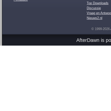
Top Downloads
Discussie
Vraag en Antwoo
Nieuws2.nl
© 1999-2026
AfterDawn is p