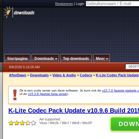
Registreren
|
Login:
Startpagina
Downloads
Top downloads
Meer
8/8/2026 5:16:05 AM
AfterDawn
>
Downloads
>
Video & Audio
>
Codecs
>
K-Lite Codec Pack Update 
Dit is een oude versie van deze software. Je kunt ook de
v15.7.0 (laatste stabiele v
of de
v15.3.8 (laatste beta versie)
.
K-Lite Codec Pack Update v10.9.6 Build 201
Ad-supported
DOW
Vista / Win2k / Win7 / Win8 / WinXP