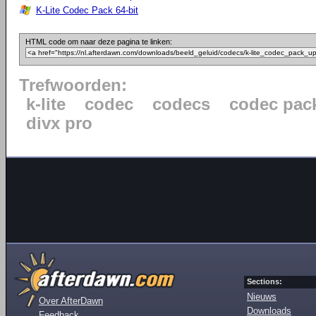
K-Lite Codec Pack 64-bit
HTML code om naar deze pagina te linken:
Trefwoorden:
k-lite
codec
codecs
codec pac
divx pro
Sections:
Nieuws
Over AfterDawn
Downloads
Feedback