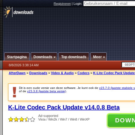
Registreren
|
Login:
Startpagina
Downloads
Top downloads
Meer
8/8/2026 3:38:14 AM
AfterDawn
>
Downloads
>
Video & Audio
>
Codecs
>
K-Lite Codec Pack Update 
Dit is een oude versie van deze software. Je kunt ook de
v15.7.0 (laatste stabiele v
of de
v15.3.8 (laatste beta versie)
.
K-Lite Codec Pack Update v14.0.8 Beta
Ad-supported
DOW
Vista / Win2k / Win7 / Win8 / WinXP