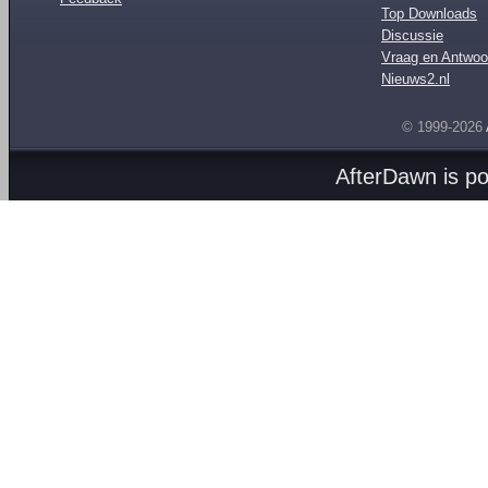
Top Downloads
Discussie
Vraag en Antwoo
Nieuws2.nl
© 1999-2026
AfterDawn is p