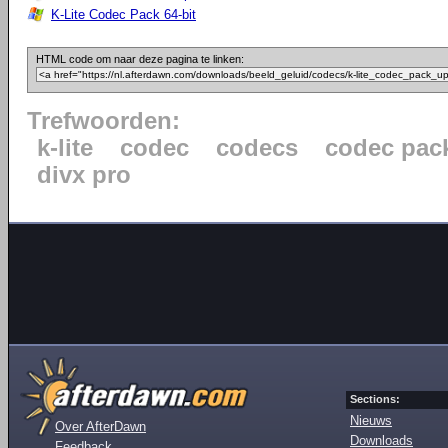
K-Lite Codec Pack 64-bit
HTML code om naar deze pagina te linken:
Trefwoorden:
k-lite
codec
codecs
codec pac
divx pro
Sections:
Nieuws
Over AfterDawn
Downloads
Feedback