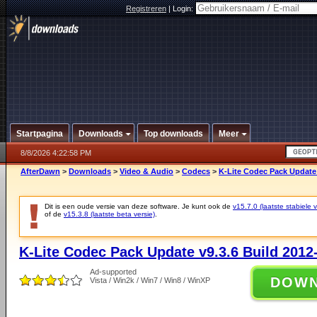
Registreren
|
Login:
Startpagina
Downloads
Top downloads
Meer
8/8/2026 4:22:58 PM
AfterDawn
>
Downloads
>
Video & Audio
>
Codecs
>
K-Lite Codec Pack Update 
Dit is een oude versie van deze software. Je kunt ook de
v15.7.0 (laatste stabiele v
of de
v15.3.8 (laatste beta versie)
.
K-Lite Codec Pack Update v9.3.6 Build 2012
Ad-supported
DOW
Vista / Win2k / Win7 / Win8 / WinXP