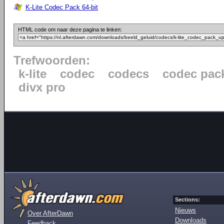
K-Lite Codec Pack 64-bit
HTML code om naar deze pagina te linken:
Trefwoorden:
k-lite
codec
codecs
codec pac
divx pro
Sections:
Nieuws
Over AfterDawn
Downloads
Feedback