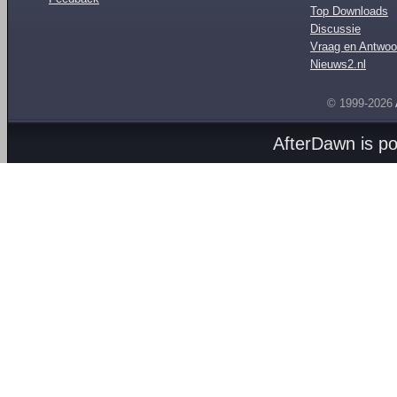
Top Downloads
Discussie
Vraag en Antwoo
Nieuws2.nl
© 1999-2026
AfterDawn is p