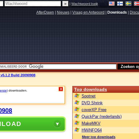
|
Wachtwoord kwijt
AfterDawn
|
Nieuws
|
Vraag en Antwoord
|
Downloads
|
Discu
v5.1.2 Build 20090908
Top downloads
X
ersie)
downloaden.
Spotnet
DVD Shrink
0908
coverXP Free
QuickPar (nederlands)
NLOAD
MakeMKV
HWiNFO64
Meer top downloads