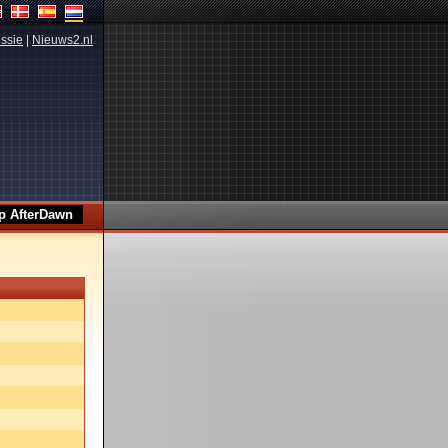
ssie
|
Nieuws2.nl