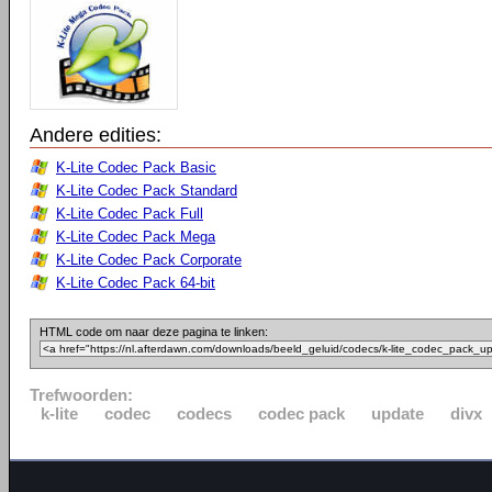
Andere edities:
K-Lite Codec Pack Basic
K-Lite Codec Pack Standard
K-Lite Codec Pack Full
K-Lite Codec Pack Mega
K-Lite Codec Pack Corporate
K-Lite Codec Pack 64-bit
HTML code om naar deze pagina te linken:
Trefwoorden:
k-lite
codec
codecs
codec pack
update
divx