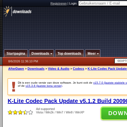
Registreren
|
Login:
Startpagina
Downloads
Top downloads
Meer
8/6/2026 11:36:10 PM
AfterDawn
>
Downloads
>
Video & Audio
>
Codecs
>
K-Lite Codec Pack Update 
Dit is een oude versie van deze software. Je kunt ook de
v15.7.0 (laatste stabiele v
of de
v15.3.8 (laatste beta versie)
.
K-Lite Codec Pack Update v5.1.2 Build 2009
Ad-supported
DOW
Vista / Win2k / Win7 / Win8 / WinXP