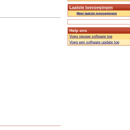
Laatste toevoegingen
Meer laatste toevoegingen
Help ons
Voeg nieuwe software toe
Voeg een software update toe