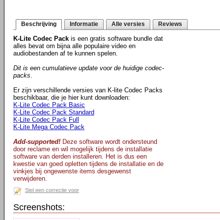
Beschrijving
Informatie
Alle versies
Reviews
K-Lite Codec Pack
is een gratis software bundle dat
alles bevat om bijna alle populaire video en
audiobestanden af te kunnen spelen.
Dit is een cumulatieve update voor de huidige codec-
packs
.
Er zijn verschillende versies van K-lite Codec Packs
beschikbaar, die je hier kunt downloaden:
K-Lite Codec Pack Basic
K-Lite Codec Pack Standard
K-Lite Codec Pack Full
K-Lite Mega Codec Pack
Add-supported!
Deze software wordt ondersteund
door reclame en wil mogelijk tijdens de installatie
software van derden installeren. Het is dus een
kwestie van goed opletten tijdens de installatie en de
vinkjes bij ongewenste items desgewenst
verwijderen.
Stel een correctie voor
Screenshots: