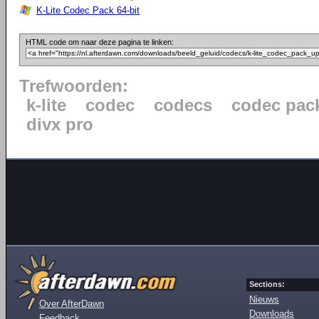
K-Lite Codec Pack 64-bit
HTML code om naar deze pagina te linken:
Trefwoorden:
k-lite
codec
codecs
codec pac
divx pro
Sections:
Nieuws
Over AfterDawn
Downloads
Feedback