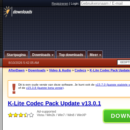
Registreren
|
Login:
Startpagina
Downloads
Top downloads
Meer
8/10/2026 5:42:05 AM
AfterDawn
>
Downloads
>
Video & Audio
>
Codecs
>
K-Lite Codec Pack Update 
Dit is een oude versie van deze software. Je kunt ook de
v15.7.0 (laatste stabiele v
of de
v15.3.8 (laatste beta versie)
.
K-Lite Codec Pack Update v13.0.1
Ad-supported
DOW
Vista / Win2k / Win7 / Win8 / WinXP