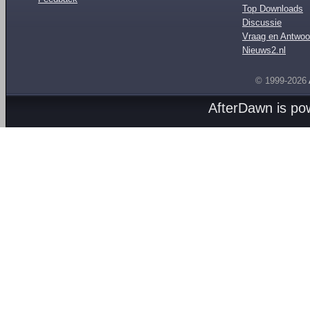
Top Downloads
Discussie
Vraag en Antwoo
Nieuws2.nl
© 1999-2026
AfterDawn is p