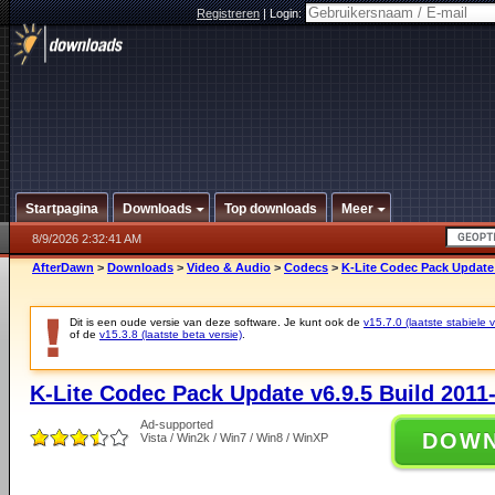
Registreren
|
Login:
Startpagina
Downloads
Top downloads
Meer
8/9/2026 2:32:41 AM
AfterDawn
>
Downloads
>
Video & Audio
>
Codecs
>
K-Lite Codec Pack Update 
Dit is een oude versie van deze software. Je kunt ook de
v15.7.0 (laatste stabiele v
of de
v15.3.8 (laatste beta versie)
.
K-Lite Codec Pack Update v6.9.5 Build 2011
Ad-supported
DOW
Vista / Win2k / Win7 / Win8 / WinXP