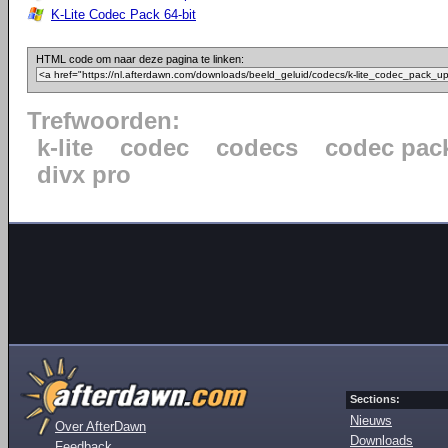
K-Lite Codec Pack 64-bit
HTML code om naar deze pagina te linken:
Trefwoorden:
k-lite
codec
codecs
codec pac
divx pro
Sections:
Nieuws
Over AfterDawn
Downloads
Feedback