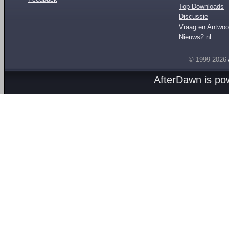
Top Downloads
Discussie
Vraag en Antwoo
Nieuws2.nl
© 1999-2026
AfterDawn is p