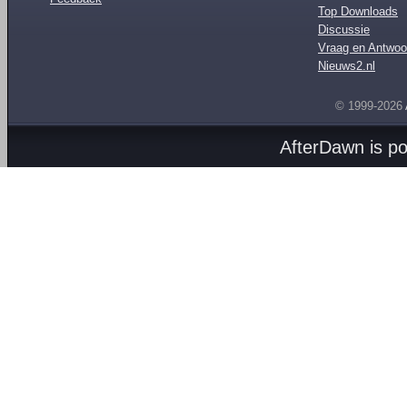
Top Downloads
Discussie
Vraag en Antwoo
Nieuws2.nl
© 1999-2026
AfterDawn is p