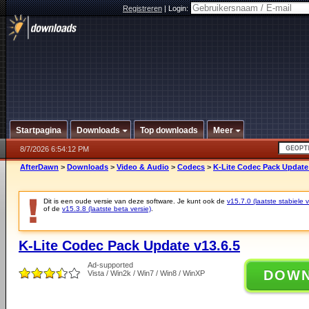
Registreren
|
Login:
Startpagina
Downloads
Top downloads
Meer
8/7/2026 6:54:12 PM
AfterDawn
>
Downloads
>
Video & Audio
>
Codecs
>
K-Lite Codec Pack Update 
Dit is een oude versie van deze software. Je kunt ook de
v15.7.0 (laatste stabiele v
of de
v15.3.8 (laatste beta versie)
.
K-Lite Codec Pack Update v13.6.5
Ad-supported
DOW
Vista / Win2k / Win7 / Win8 / WinXP