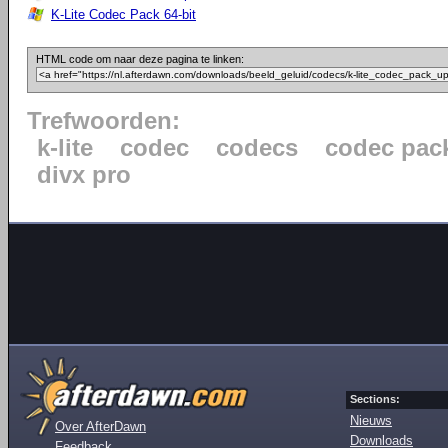
K-Lite Codec Pack 64-bit
HTML code om naar deze pagina te linken:
Trefwoorden:
k-lite
codec
codecs
codec pac
divx pro
Sections:
Nieuws
Over AfterDawn
Downloads
Feedback