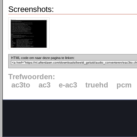
Screenshots:
HTML code om naar deze pagina te linken:
Trefwoorden:
ac3to
ac3
e-ac3
truehd
pcm