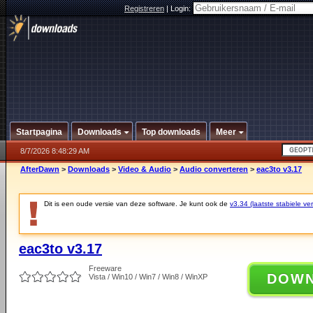
Registreren
|
Login:
Startpagina
Downloads
Top downloads
Meer
8/7/2026 8:48:29 AM
AfterDawn
>
Downloads
>
Video & Audio
>
Audio converteren
>
eac3to v3.17
Dit is een oude versie van deze software. Je kunt ook de
v3.34 (laatste stabiele ver
eac3to v3.17
Freeware
DOW
Vista / Win10 / Win7 / Win8 / WinXP