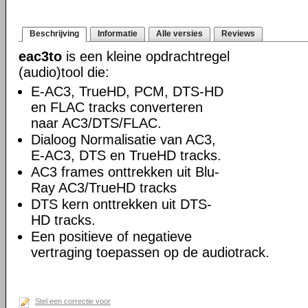
Beschrijving
Informatie
Alle versies
Reviews
eac3to
is een kleine opdrachtregel
(audio)tool die:
E-AC3, TrueHD, PCM, DTS-HD
en FLAC tracks converteren
naar AC3/DTS/FLAC.
Dialoog Normalisatie van AC3,
E-AC3, DTS en TrueHD tracks.
AC3 frames onttrekken uit Blu-
Ray AC3/TrueHD tracks
DTS kern onttrekken uit DTS-
HD tracks.
Een positieve of negatieve
vertraging toepassen op de audiotrack.
Stel een correctie voor